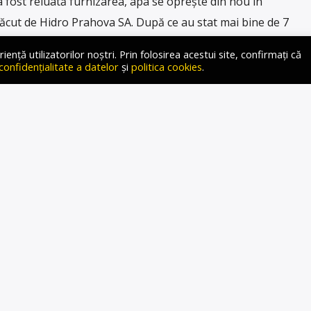
a fost reluată furnizarea, apa se oprește din nou în
ăcut de Hidro Prahova SA. După ce au stat mai bine de 7
5, locuitorilor din Prahova le-a fost reluată alimentarea cu
ță utilizatorilor noștri. Prin folosirea acestui site, confirmați că
tă […]
 confidențialitate a datelor
și
politica cookies
.