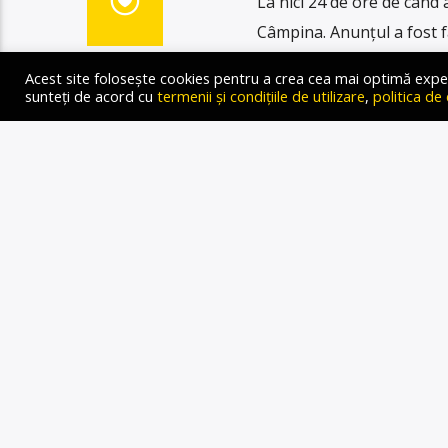
La nici 24 de ore de când 
Câmpina. Anunțul a fost f
zile fără apă, pe data de 
Acest site folosește cookies pentru a crea cea mai optimă experien
apă, însă acum a fost opri
sunteți de acord cu
termenii și condițiile de utilizare
,
politica de