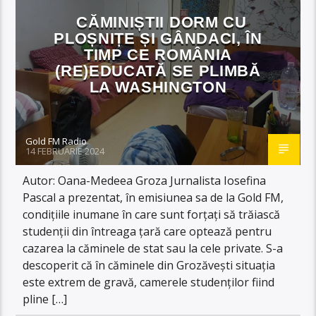
CĂMINIȘTII DORM CU
PLOȘNIȚE ȘI GÂNDACI, ÎN
TIMP CE ROMÂNIA
(RE)EDUCATĂ SE PLIMBĂ
LA WASHINGTON
Gold FM Radio
14 FEBRUARIE 2024
Autor: Oana-Medeea Groza Jurnalista Iosefina
Pascal a prezentat, în emisiunea sa de la Gold FM,
condițiile inumane în care sunt forțați să trăiască
studenții din întreaga țară care optează pentru
cazarea la căminele de stat sau la cele private. S-a
descoperit că în căminele din Grozăvești situația
este extrem de gravă, camerele studenților fiind
pline […]