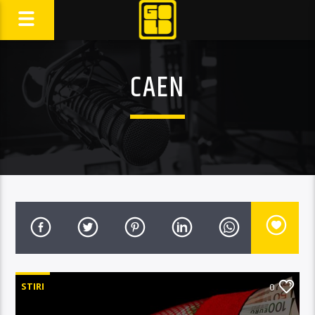
CAEN
STIRI
0