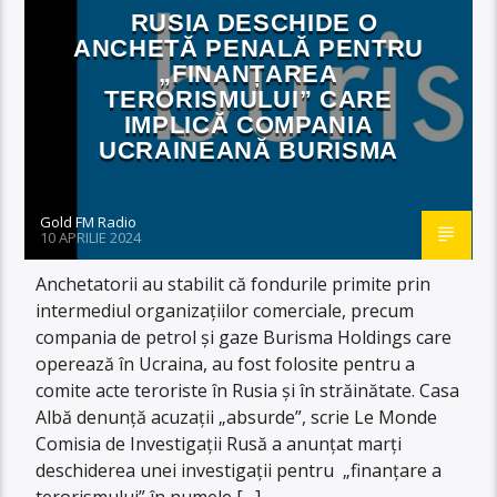
RUSIA DESCHIDE O
ANCHETĂ PENALĂ PENTRU
„FINANȚAREA
TERORISMULUI” CARE
IMPLICĂ COMPANIA
UCRAINEANĂ BURISMA
Gold FM Radio
10 APRILIE 2024
Anchetatorii au stabilit că fondurile primite prin
intermediul organizațiilor comerciale, precum
compania de petrol și gaze Burisma Holdings care
operează în Ucraina, au fost folosite pentru a
comite acte teroriste în Rusia și în străinătate. Casa
Albă denunță acuzații „absurde”, scrie Le Monde
Comisia de Investigații Rusă a anunțat marți
deschiderea unei investigații pentru „finanțare a
terorismului” în numele […]