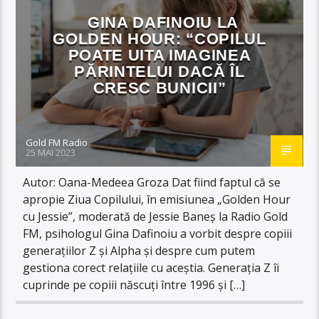
GINA DAFINOIU LA
GOLDEN HOUR: “COPILUL
POATE UITA IMAGINEA
PĂRINTELUI DACĂ ÎL
CRESC BUNICII”
Gold FM Radio
25 MAI 2023
Autor: Oana-Medeea Groza Dat fiind faptul că se
apropie Ziua Copilului, în emisiunea „Golden Hour
cu Jessie”, moderată de Jessie Baneș la Radio Gold
FM, psihologul Gina Dafinoiu a vorbit despre copiii
generațiilor Z și Alpha și despre cum putem
gestiona corect relațiile cu aceștia. Generația Z îi
cuprinde pe copiii născuți între 1996 și […]