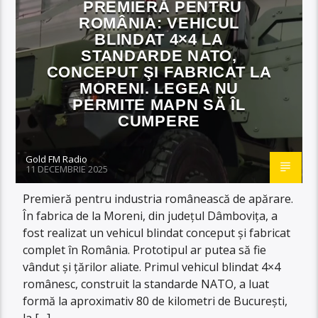
PREMIERĂ PENTRU
ROMÂNIA: VEHICUL
BLINDAT 4×4 LA
STANDARDE NATO,
CONCEPUT ŞI FABRICAT LA
MORENI. LEGEA NU
PERMITE MAPN SĂ ÎL
CUMPERE
Gold FM Radio
11 DECEMBRIE 2025
Premieră pentru industria românească de apărare.
În fabrica de la Moreni, din județul Dâmbovița, a
fost realizat un vehicul blindat conceput şi fabricat
complet în România. Prototipul ar putea să fie
vândut și țărilor aliate. Primul vehicul blindat 4×4
românesc, construit la standarde NATO, a luat
formă la aproximativ 80 de kilometri de București,
la […]