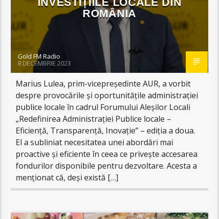
INVESTIȚIILE LOCALE DIN
ROMÂNIA
Gold FM Radio
8 DECEMBRIE 2023
Marius Lulea, prim-vicepreședinte AUR, a vorbit
despre provocările și oportunitățile administrației
publice locale în cadrul Forumului Aleșilor Locali
„Redefinirea Administrației Publice locale –
Eficiență, Transparență, Inovație” – ediția a doua.
El a subliniat necesitatea unei abordări mai
proactive și eficiente în ceea ce privește accesarea
fondurilor disponibile pentru dezvoltare. Acesta a
menționat că, deși există […]