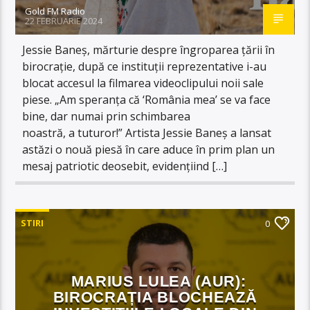
Gold FM Radio
22 FEBRUARIE 2024
Jessie Baneș, mărturie despre îngroparea țării în
birocrație, după ce instituții reprezentative i-au
blocat accesul la filmarea videoclipului noii sale
piese. „Am speranța că ‘România mea’ se va face
bine, dar numai prin schimbarea
noastră, a tuturor!” Artista Jessie Baneș a lansat
astăzi o nouă piesă în care aduce în prim plan un
mesaj patriotic deosebit, evidențiind […]
STIRI
0
MARIUS LULEA (AUR):
BIROCRAȚIA BLOCHEAZĂ