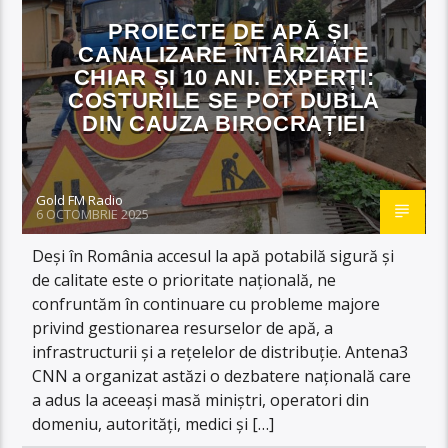
PROIECTE DE APĂ ȘI
CANALIZARE ÎNTÂRZIATE
CHIAR ȘI 10 ANI. EXPERȚI:
COSTURILE SE POT DUBLA
DIN CAUZA BIROCRAȚIEI
Gold FM Radio
6 OCTOMBRIE 2025
Deși în România accesul la apă potabilă sigură și
de calitate este o prioritate națională, ne
confruntăm în continuare cu probleme majore
privind gestionarea resurselor de apă, a
infrastructurii și a rețelelor de distribuție. Antena3
CNN a organizat astăzi o dezbatere națională care
a adus la aceeași masă miniștri, operatori din
domeniu, autorități, medici și […]