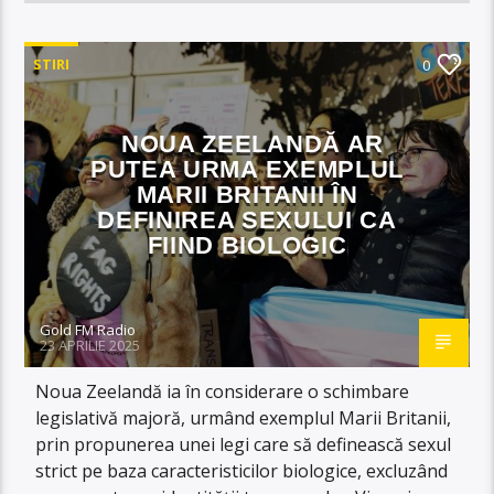
STIRI
0
NOUA ZEELANDĂ AR
PUTEA URMA EXEMPLUL
MARII BRITANII ÎN
DEFINIREA SEXULUI CA
FIIND BIOLOGIC
Gold FM Radio
23 APRILIE 2025
Noua Zeelandă ia în considerare o schimbare
legislativă majoră, urmând exemplul Marii Britanii,
prin propunerea unei legi care să definească sexul
strict pe baza caracteristicilor biologice, excluzând