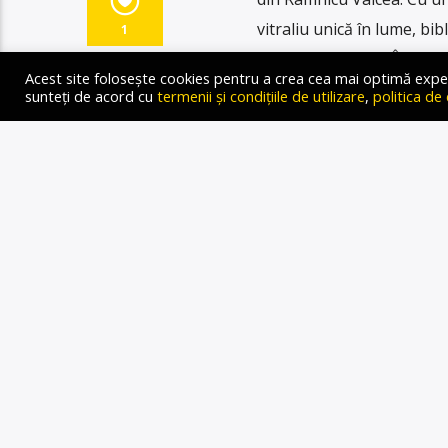
vitraliu unică în lume, bi
1
al culturii vâlcene. În ulti
Acest site folosește cookies pentru a crea cea mai optimă experien
sunteți de acord cu
termenii și condițiile de utilizare
,
politica de