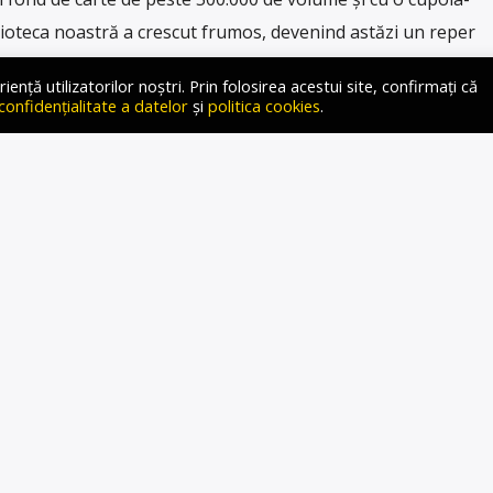
blioteca noastră a crescut frumos, devenind astăzi un reper
mii 10 ani, noi – Consiliul Județean Vâlcea – […]
ță utilizatorilor noștri. Prin folosirea acestui site, confirmați că
 confidențialitate a datelor
și
politica cookies
.