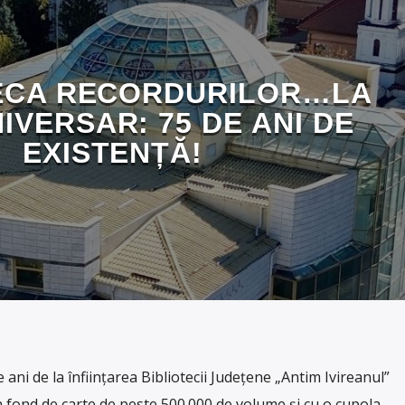
ECA RECORDURILOR…LA
IVERSAR: 75 DE ANI DE
EXISTENȚĂ!
 ani de la înființarea Bibliotecii Județene „Antim Ivireanul”
 fond de carte de peste 500.000 de volume și cu o cupola-