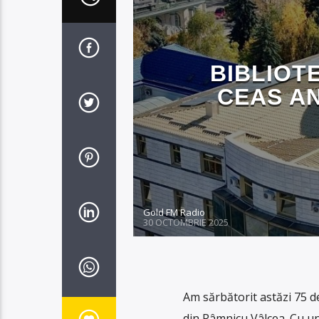
BIBLIOT
CEAS AN
Gold FM Radio
30 OCTOMBRIE 2025
Am sărbătorit astăzi 75 de
din Râmnicu Vâlcea. Cu un