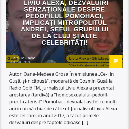
LIVIU ALEXA, DEZVĂLUIRI
SENZAȚIONALE DESPRE
PEDOFILUL POMOHACI,
IMPLICAȚI MITROPOLITUL
ANDREI, ȘEFUL GRUPULUI
DE LA CLUJ ȘI ALTE
CELEBRITĂȚI!
Gold FM Radio
4 IUNIE 2026
Autor: Oana-Medeea Groza În emisiunea „Ce-i în
Gușă, și-n căpușă”, moderată de Cozmin Gușă la
Radio Gold FM, jurnalistul Liviu Alexa a prezentat
arestarea (tardivă) a ”homosexualului-pedofil-
preot-caterisit” Pomohaci, devoalat astfel cu mulți
ani în urmă chiar de către el. Jurnalistul Liviu Alexa
este cel care, în anul 2017, a făcut primele
dezvăluiri despre faptele odioase […]