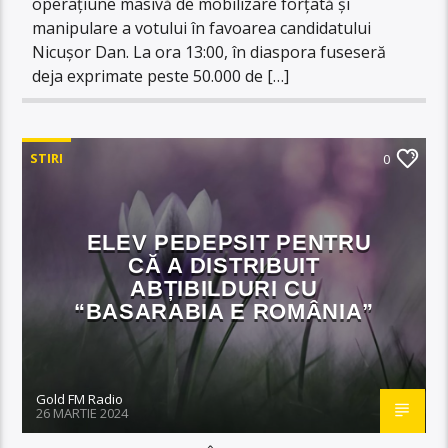
operațiune masivă de mobilizare forțată și
manipulare a votului în favoarea candidatului
Nicușor Dan. La ora 13:00, în diaspora fuseseră
deja exprimate peste 50.000 de […]
STIRI
0
ELEV PEDEPSIT PENTRU
CĂ A DISTRIBUIT
ABȚIBILDURI CU
“BASARABIA E ROMÂNIA”
Gold FM Radio
26 MARTIE 2024