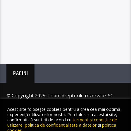
PAGINI
© Copyright 2025. Toate drepturile rezervate. SC
Angus Resources SRL
Acest site folosește cookies pentru a crea cea mai optimă
experiență utilizatorilor noștri. Prin folosirea acestui site,
confirmați că sunteți de acord cu
termenii și condițiile de
utilizare
,
politica de confidențialitate a datelor
și
politica
cookies
.