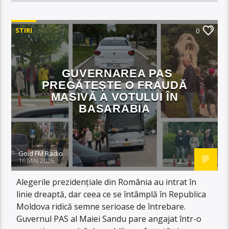
STIRI
0
GUVERNAREA PAS
PREGĂTEȘTE O FRAUDĂ
MASIVĂ A VOTULUI ÎN
BASARABIA
Gold FM Radio
16 MAI 2025
Alegerile prezidențiale din România au intrat în
linie dreaptă, dar ceea ce se întâmplă în Republica
Moldova ridică semne serioase de întrebare.
Guvernul PAS al Maiei Sandu pare angajat într-o