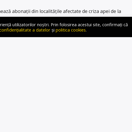
ază abonații din localitățile afectate de criza apei de la
 – 05 decembrie 2025, începând cu ora 23:00, va proceda la
ță utilizatorilor noștri. Prin folosirea acestui site, confirmați că
sistemului de alimentare cu apă și la introducerea
 confidențialitate a datelor
și
politica cookies
.
aua de distribuție. Această măsură este necesară pentru
 pentru […]