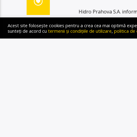
Hidro Prahova S.A. informe
Barajul Paltinu că, astăzi
Acest site folosește cookies pentru a crea cea mai optimă experien
repunerea în funcțiune a 
sunteți de acord cu
termenii și condițiile de utilizare
,
politica de
controlată a apei în rețe
echilibrarea sistemului și