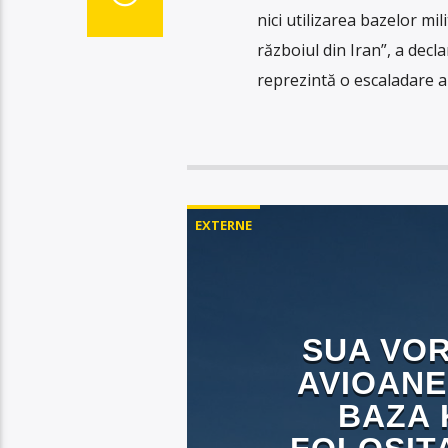
nici utilizarea bazelor mil
războiul din Iran”, a decla
reprezintă o escaladare a
EXTERNE
SUA VOR
AVIOANE
BAZA 