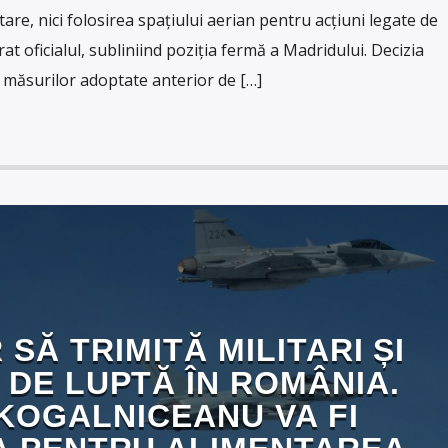
itare, nici folosirea spațiului aerian pentru acțiuni legate de
rat oficialul, subliniind poziția fermă a Madridului. Decizia
 măsurilor adoptate anterior de […]
 SĂ TRIMITĂ MILITARI ȘI
 DE LUPTĂ ÎN ROMÂNIA.
KOGALNICEANU VA FI