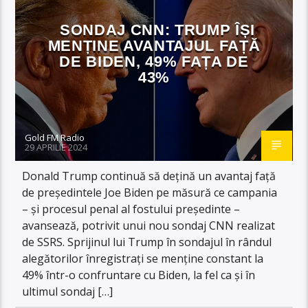
SONDAJ CNN: TRUMP ÎȘI
MENȚINE AVANTAJUL FAȚĂ
DE BIDEN, 49% FAȚA DE
43%
Gold FM Radio
29 APRILIE 2024
Donald Trump continuă să dețină un avantaj față
de președintele Joe Biden pe măsură ce campania
– și procesul penal al fostului președinte –
avansează, potrivit unui nou sondaj CNN realizat
de SSRS. Sprijinul lui Trump în sondajul în rândul
alegătorilor înregistrați se menține constant la
49% într-o confruntare cu Biden, la fel ca și în
ultimul sondaj […]