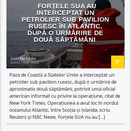
FORȚELE SUA AU
INTERCEPTAT UN
PETROLIER SUB PAVILION
RUSESC ÎN ATLANTIC,
DUPĂ O URMĂRIRE DE
DOUĂ SĂPTĂMÂNI
Gold FM Radio
8 IANUARIE 2026
Paza de Coastă a Statelor Unite a interceptat un
petrolier sub pavilion rusesc, după o urmărire de
aproximativ două săptămâni, potrivit unui oficial
american informat cu privire la operațiune, citat de
New York Times. Operațiunea a avut loc în nordul
oceanului Atlantic, între Scoția și Islanda, scriu
Reuters și NBC News. Forțele SUA nu au […]