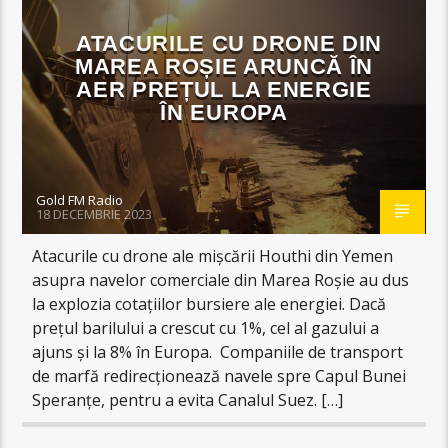
ATACURILE CU DRONE DIN
MAREA ROȘIE ARUNCĂ ÎN
AER PREȚUL LA ENERGIE
ÎN EUROPA
Gold FM Radio
18 DECEMBRIE 2023
Atacurile cu drone ale mișcării Houthi din Yemen
asupra navelor comerciale din Marea Roșie au dus
la explozia cotațiilor bursiere ale energiei. Dacă
prețul barilului a crescut cu 1%, cel al gazului a
ajuns și la 8% în Europa. Companiile de transport
de marfă redirecționează navele spre Capul Bunei
Speranțe, pentru a evita Canalul Suez. […]