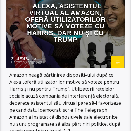
ALEXA, ASISTENTUL
VIRTUAL AL AMAZON,
OFERĂ UTILIZATORILOR
MOTIVE SĂ VOTEZE CU
HARRIS, DAR NU ȘI CU
TRUMP
Gold FM Radio
5 SEPTEMBRIE 2024
Amazon neagă părtinirea dispozitivului după ce
Alexa „oferă utilizatorilor motive să voteze pentru
Harris și nu pentru Trump”. Utilizatorii rețelelor
sociale acuză compania de interferență electorală,
deoarece asistentul său virtual pare să-l favorizeze
pe candidatul democrat, scrie The Telegraph
Amazon a insistat că dispozitivele sale electronice
nu sunt programate să aibă părtiniri politice, după
ce asistentul său virtual, […]