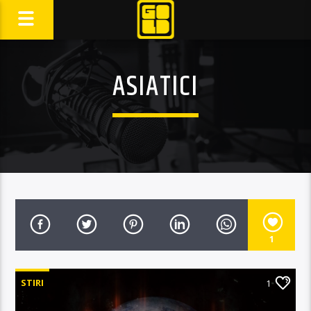
ASIATICI
1
STIRI
1