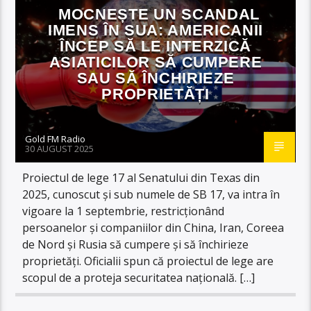
MOCNEȘTE UN SCANDAL
IMENS ÎN SUA: AMERICANII
ÎNCEP SĂ LE INTERZICĂ
ASIATICILOR SĂ CUMPERE
SAU SĂ ÎNCHIRIEZE
PROPRIETĂȚI
Gold FM Radio
30 AUGUST 2025
Proiectul de lege 17 al Senatului din Texas din
2025, cunoscut și sub numele de SB 17, va intra în
vigoare la 1 septembrie, restricționând
persoanelor și companiilor din China, Iran, Coreea
de Nord și Rusia să cumpere și să închirieze
proprietăți. Oficialii spun că proiectul de lege are
scopul de a proteja securitatea națională. […]