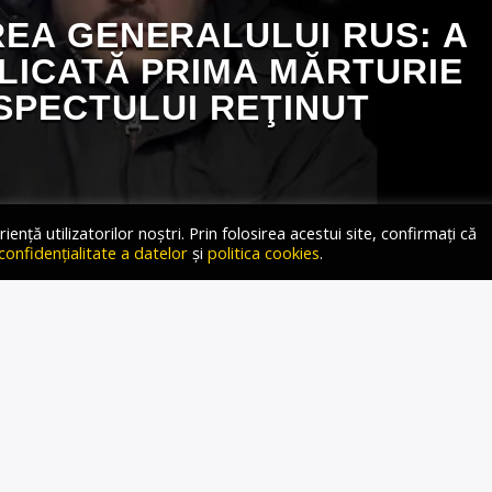
EA GENERALULUI RUS: A
LICATĂ PRIMA MĂRTURIE
SPECTULUI REŢINUT
ță utilizatorilor noștri. Prin folosirea acestui site, confirmați că
 confidențialitate a datelor
și
politica cookies
.
an uzbek despre care anchetatorii cred că a plasat bomba
gor Kirillov la instrucţiunile serviciului de securitate al
i Comitetul de Investigaţii. Suspectul are 29 de ani şi ar fi
 speciale ucrainene, care i-au promis 100.000 de dolari şi […]