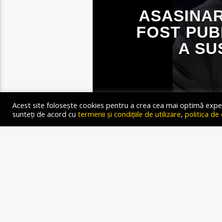
ASASINAR
FOST PUB
A SU
Acest site folosește cookies pentru a crea cea mai optimă experien
Gold FM Radio
sunteți de acord cu
termenii și condițiile de utilizare
,
politica de
19 DECEMBRIE 2024
Rusia a reţinut un cetăţe
care l-a ucis pe generalul I
Ucrainei, a anunţat miercur
fost recrutat de serviciile