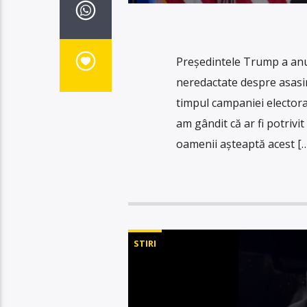
Președintele Trump a anun
neredactate despre asasin
timpul campaniei electoral
am gândit că ar fi potriv
oamenii așteaptă acest […
STIRI