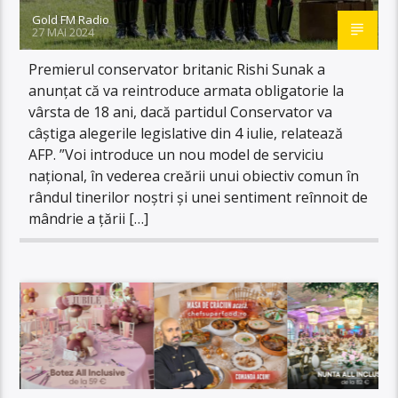
Gold FM Radio
27 MAI 2024
Premierul conservator britanic Rishi Sunak a
anunțat că va reintroduce armata obligatorie la
vârsta de 18 ani, dacă partidul Conservator va
câștiga alegerile legislative din 4 iulie, relatează
AFP. ”Voi introduce un nou model de serviciu
naţional, în vederea creării unui obiectiv comun în
rândul tinerilor noştri şi unei sentiment reînnoit de
mândrie a ţării […]