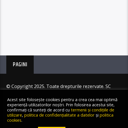
PAGINI
© Copyright 2025. Toate drepturile rezervate. SC
Angus Resources SRL
Acest site folosește cookies pentru a crea cea mai optimă
experiență utilizatorilor noștri. Prin folosirea acestui site,
confirmați că sunteți de acord cu
termenii și condițiile de
utilizare
,
politica de confidențialitate a datelor
și
politica
cookies
.