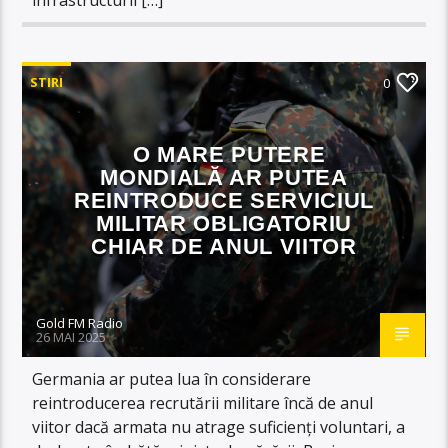
STIRI
0
O MARE PUTERE
MONDIALĂ AR PUTEA
REINTRODUCE SERVICIUL
MILITAR OBLIGATORIU
CHIAR DE ANUL VIITOR
Gold FM Radio
26 MAI 2025
Germania ar putea lua în considerare
reintroducerea recrutării militare încă de anul
viitor dacă armata nu atrage suficienți voluntari, a