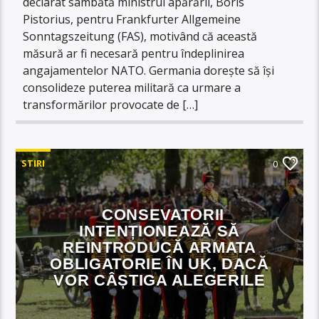
declarat sâmbătă ministrul apărării, Boris
Pistorius, pentru Frankfurter Allgemeine
Sonntagszeitung (FAS), motivând că această
măsură ar fi necesară pentru îndeplinirea
angajamentelor NATO. Germania dorește să își
consolideze puterea militară ca urmare a
transformărilor provocate de […]
STIRI
0
CONSEVATORII
INTENȚIONEAZĂ SĂ
REINTRODUCĂ ARMATA
OBLIGATORIE ÎN UK, DACĂ
VOR CÂȘTIGA ALEGERILE