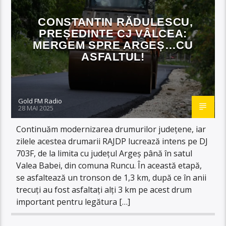
CONSTANTIN RĂDULESCU,
PREȘEDINTE CJ VÂLCEA:
MERGEM SPRE ARGEȘ…CU
ASFALTUL!
Gold FM Radio
28 MAI 2025
Continuăm modernizarea drumurilor județene, iar
zilele acestea drumarii RAJDP lucrează intens pe DJ
703F, de la limita cu județul Argeș până în satul
Valea Babei, din comuna Runcu. În această etapă,
se asfaltează un tronson de 1,3 km, după ce în anii
trecuți au fost asfaltați alți 3 km pe acest drum
important pentru legătura […]