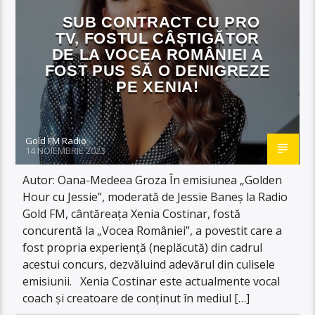
SUB CONTRACT CU PRO
TV, FOSTUL CÂȘTIGĂTOR
DE LA VOCEA ROMÂNIEI A
FOST PUS SĂ O DENIGREZE
PE XENIA!
Gold FM Radio
14 NOIEMBRIE 2023
Autor: Oana-Medeea Groza În emisiunea „Golden
Hour cu Jessie”, moderată de Jessie Baneș la Radio
Gold FM, cântăreața Xenia Costinar, fostă
concurentă la „Vocea României”, a povestit care a
fost propria experiență (neplăcută) din cadrul
acestui concurs, dezvăluind adevărul din culisele
emisiunii. Xenia Costinar este actualmente vocal
coach și creatoare de conținut în mediul […]