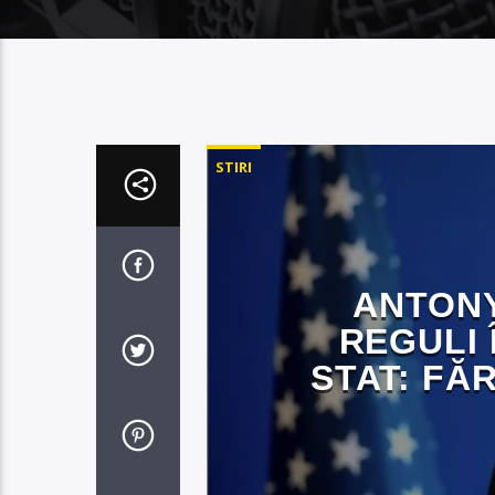
STIRI
ANTONY
REGULI
STAT: FĂ