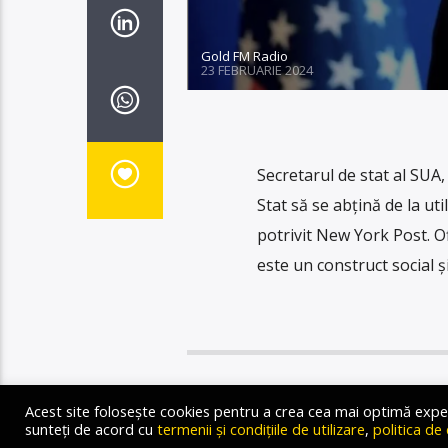
Gold FM Radio
23 FEBRUARIE 2024
Secretarul de stat al SUA
Stat să se abțină de la ut
potrivit New York Post. Of
este un construct social 
Acest site folosește cookies pentru a crea cea mai optimă experien
STIRI
sunteți de acord cu
termenii și condițiile de utilizare
,
politica de