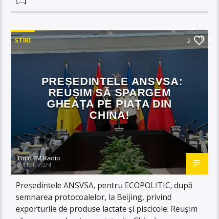
STIRI
2
PREȘEDINTELE ANSVSA:
REUȘIM SĂ SPARGEM
GHEAȚA PE PIAȚA DIN
CHINA!
Gold FM Radio
2 IULIE 2024
Președintele ANSVSA, pentru ECOPOLITIC, după
semnarea protocoalelor, la Beijing, privind
exporturile de produse lactate și piscicole: Reușim