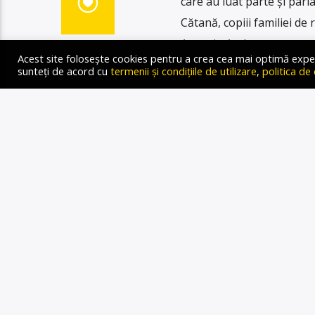
care au luat parte și pa
Cătană, copiii familiei de 
Antonio Andrușceac este de
Acest site folosește cookies pentru a crea cea mai optimă experien
redați și încredințați famil
sunteți de acord cu
termenii și condițiile de utilizare
,
politica de