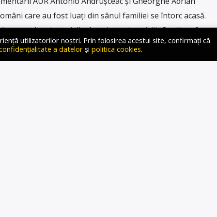
rlamentarii AUR Antonio Andrușceac și Gheorghe Adrian
români care au fost luați din sânul familiei se întorc acasă.
putat, dar și specialist în asistență socială. Copiii au fost
ță utilizatorilor noștri. Prin folosirea acestui site, confirmați că
iei într-un […]
 confidențialitate a datelor
și
politica cookies
.