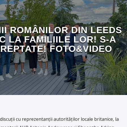
III ROMÂNILOR DIN LEEDS
C LA FAMILIILE LOR! S-A
REPTATE! FOTO&VIDEO
scuții cu reprezentanții autorităților locale britanice, la