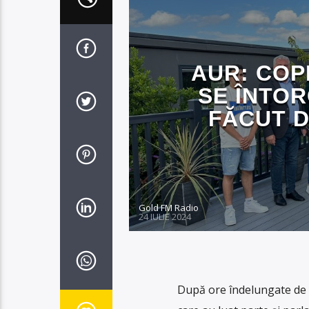
AUR: COP
SE ÎNTOR
FĂCUT D
Gold FM Radio
24 IULIE 2024
După ore îndelungate de di