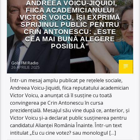
ANDREEA VOICU-JIQUIDI,
FIICA ACADEMICIANULUI
VICTOR VOICU, ÎȘI EXPRIMĂ
SPRIJINUL PUBLIC PENTRU
CRIN ANTONESCU: „ESTE
CEA MAI BUNĂ ALEGERE
POSIBILĂ”
Gold FM Radio
26 APRILIE 2025
Într-un mesaj amplu publicat pe rețelele sociale,
Andreea Voicu-Jiquidi, fiica reputatului academician
Victor Voicu, a anunțat că îl susține cu toată
convingerea pe Crin Antonescu în cursa
prezidențială. Mesajul său vine după ce, anterior, și
Victor Voicu și-a declarat public susținerea pentru
candidatul Alianței România Înainte. Într-un text
intitulat „Eu cu cine votez? sau monologul […]