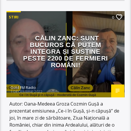
STIRI
0
CĂLIN ZANC: SUNT
BUCUROS CĂ PUTEM
INTEGRA ȘI SUSȚINE
PESTE 2200 DE FERMIERI
ROMÂNI!
Gold FM Radio
1 DECEMBRIE 2022
Autor: Oana-Medeea Groza Cozmin Gușă a
prezentat emisiunea „Ce-i în Gușă, și-n căpușă” de
joi, în mare zi de sărbătoare, Ziua Națională a
României, chiar din inima Ardealului, alături de o