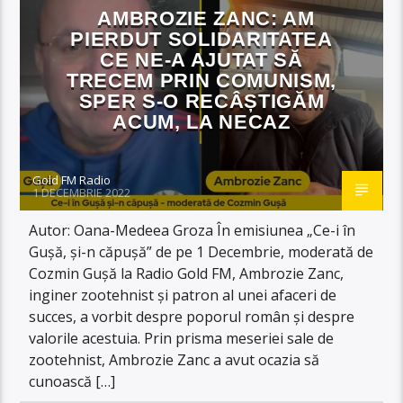
AMBROZIE ZANC: AM
PIERDUT SOLIDARITATEA
CE NE-A AJUTAT SĂ
TRECEM PRIN COMUNISM,
SPER S-O RECÂȘTIGĂM
ACUM, LA NECAZ
Gold FM Radio
1 DECEMBRIE 2022
Autor: Oana-Medeea Groza În emisiunea „Ce-i în
Gușă, și-n căpușă” de pe 1 Decembrie, moderată de
Cozmin Gușă la Radio Gold FM, Ambrozie Zanc,
inginer zootehnist și patron al unei afaceri de
succes, a vorbit despre poporul român și despre
valorile acestuia. Prin prisma meseriei sale de
zootehnist, Ambrozie Zanc a avut ocazia să
cunoască […]