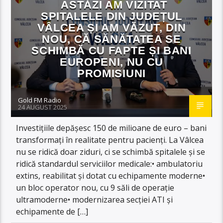
ASTĂZI AM VIZITAT
SPITALELE DIN JUDEȚUL
VÂLCEA ȘI AM VĂZUT, DIN
NOU, CĂ SĂNĂTATEA SE
SCHIMBĂ CU FAPTE ȘI BANI
EUROPENI, NU CU
PROMISIUNI
Gold FM Radio
24 AUGUST 2025
Investițiile depășesc 150 de milioane de euro – bani
transformați în realitate pentru pacienți. La Vâlcea
nu se ridică doar ziduri, ci se schimbă spitalele și se
ridică standardul serviciilor medicale:• ambulatoriu
extins, reabilitat și dotat cu echipamente moderne•
un bloc operator nou, cu 9 săli de operație
ultramoderne• modernizarea secției ATI și
echipamente de […]