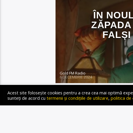
ÎN NOUL
ZĂPADA 
FALȘI
Gold FM Radio
6 DECEMBRIE 2024
Acest site folosește cookies pentru a crea cea mai optimă experien
sunteți de acord cu
termenii și condițiile de utilizare
,
politica de
Disney a dezvăluit un pri
de Marc Webb care va fi l
nouă producție pare să se