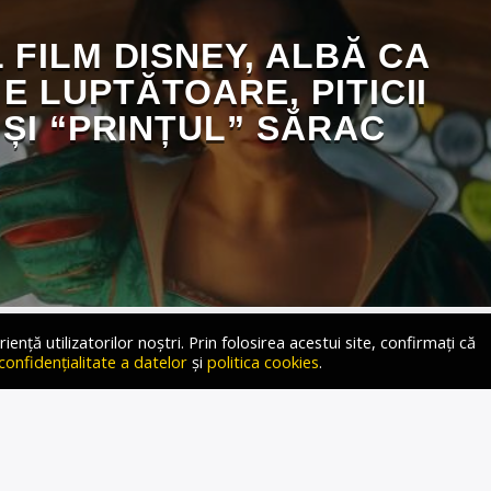
 FILM DISNEY, ALBĂ CA
E LUPTĂTOARE, PITICII
 ȘI “PRINȚUL” SĂRAC
ță utilizatorilor noștri. Prin folosirea acestui site, confirmați că
 confidențialitate a datelor
și
politica cookies
.
m clip promotional pentru noul film Albă ca Zăpada regizat
ansat în cinematografe în primăvara anului 2025. Această
 abata semnificativ de la versiunea animată pe care Disney