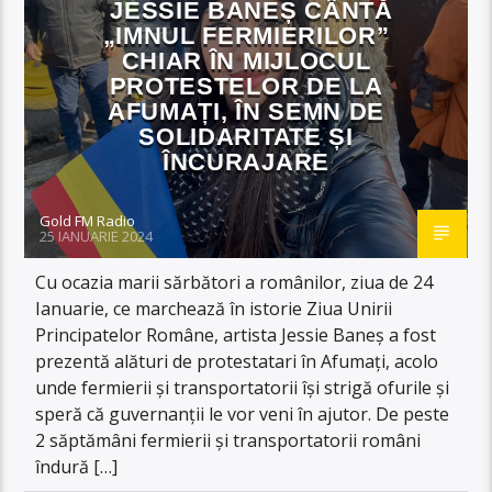
JESSIE BANEȘ CÂNTĂ
„IMNUL FERMIERILOR”
CHIAR ÎN MIJLOCUL
PROTESTELOR DE LA
AFUMAȚI, ÎN SEMN DE
SOLIDARITATE ȘI
ÎNCURAJARE
Gold FM Radio
25 IANUARIE 2024
Cu ocazia marii sărbători a românilor, ziua de 24
Ianuarie, ce marchează în istorie Ziua Unirii
Principatelor Române, artista Jessie Baneș a fost
prezentă alături de protestatari în Afumați, acolo
unde fermierii și transportatorii își strigă ofurile și
speră că guvernanții le vor veni în ajutor. De peste
2 săptămâni fermierii și transportatorii români
îndură […]