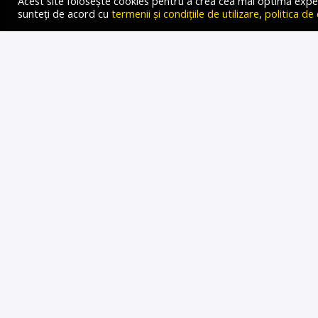
Acest site folosește cookies pentru a crea cea mai optimă experien
sunteți de acord cu
termenii și condițiile de utilizare
,
politica de
DAN T
INSTIT
Gold FM Radio
15 FEBRUARIE 2024
Protestul de ieri organiza
scop tragerea unui semnal 