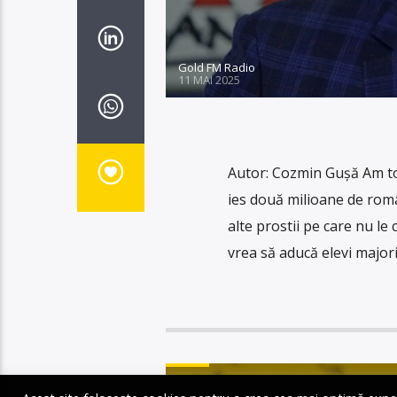
Gold FM Radio
11 MAI 2025
Autor: Cozmin Gușă Am tot
ies două milioane de român
alte prostii pe care nu l
vrea să aducă elevi majori 
STIRI