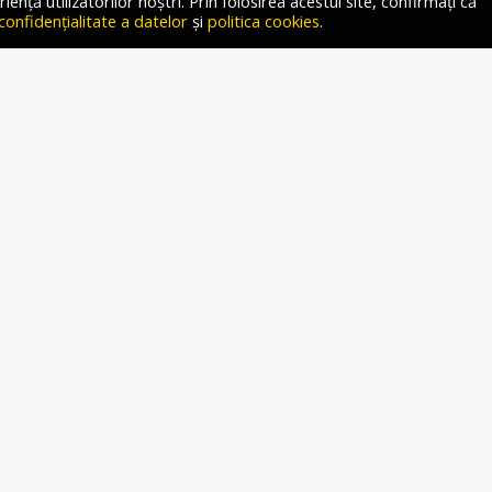
ță utilizatorilor noștri. Prin folosirea acestui site, confirmați că
 confidențialitate a datelor
și
politica cookies
.
ANASĂ (AUR): AEP, O
UȚIE SUBORDONATĂ PSD
t de AUR în fața Autorității Electorale Permanente a avut ca
de alarmă în ceea ce privește controlul politic exercitat