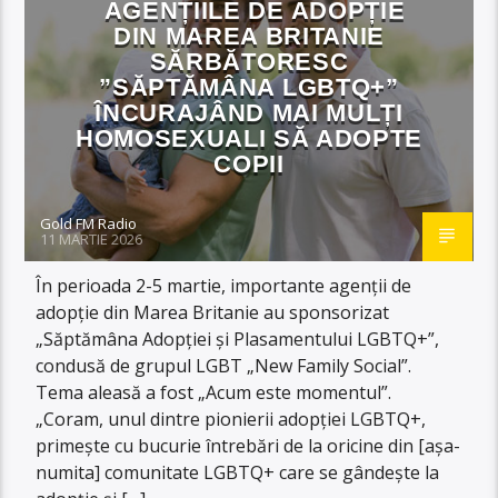
AGENȚIILE DE ADOPȚIE
DIN MAREA BRITANIE
SĂRBĂTORESC
”SĂPTĂMÂNA LGBTQ+”
ÎNCURAJÂND MAI MULȚI
HOMOSEXUALI SĂ ADOPTE
COPII
Gold FM Radio
11 MARTIE 2026
În perioada 2-5 martie, importante agenții de
adopție din Marea Britanie au sponsorizat
„Săptămâna Adopției și Plasamentului LGBTQ+”,
condusă de grupul LGBT „New Family Social”.
Tema aleasă a fost „Acum este momentul”.
„Coram, unul dintre pionierii adopției LGBTQ+,
primește cu bucurie întrebări de la oricine din [așa-
numita] comunitate LGBTQ+ care se gândește la