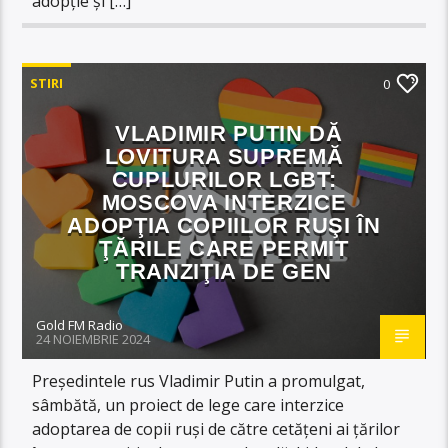
adopție și […]
STIRI
0
VLADIMIR PUTIN DĂ
LOVITURA SUPREMĂ
CUPLURILOR LGBT:
MOSCOVA INTERZICE
ADOPŢIA COPIILOR RUŞI ÎN
ŢĂRILE CARE PERMIT
TRANZIŢIA DE GEN
Gold FM Radio
24 NOIEMBRIE 2024
Preşedintele rus Vladimir Putin a promulgat,
sâmbătă, un proiect de lege care interzice
adoptarea de copii ruşi de către cetăţeni ai ţărilor