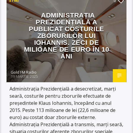
STIRI
0
ADMINISTRAȚIA
PREZIDENȚIALĂ A
PUBLICAT COSTURILE
ZBORURILOR LUI
IOHANNIS. ZECI DE
MILIOANE DE EURO ÎN 10
ANI
Gold FM Radio
19 MARTIE 2025
Administraţia Prezidenţială a desecretizat, marţi
seară, costurile pentru zborurile efectuate de
preşedintele Klaus Iohannis, începând cu anul
2015. Peste 113 milioane de lei (22,6 milioane de
euro) au costat doar zborurile externe.
Administraţia Prezidenţială a transmis, marţi seară,
situaţia costurilor aferente zborurilor speciale