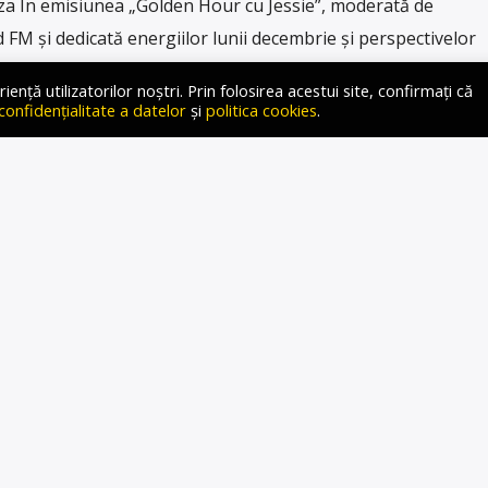
 În emisiunea „Golden Hour cu Jessie”, moderată de
 FM și dedicată energiilor lunii decembrie și perspectivelor
g Sanda Ionescu a vorbit despre perioada sărbătorilor,
ță utilizatorilor noștri. Prin folosirea acestui site, confirmați că
 ar trebui să ne pregătim, dar a oferit și previziuni pentru
 confidențialitate a datelor
și
politica cookies
.