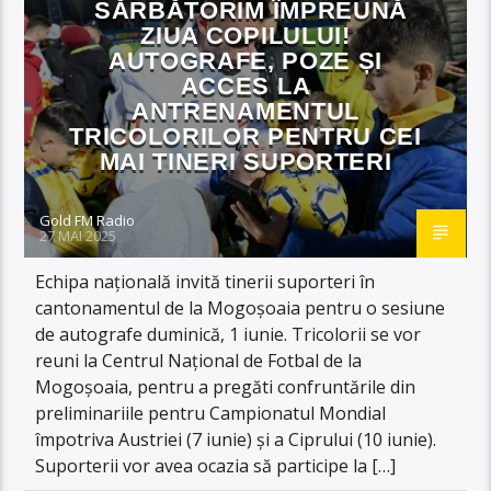
SĂRBĂTORIM ÎMPREUNĂ
ZIUA COPILULUI!
AUTOGRAFE, POZE ȘI
ACCES LA
ANTRENAMENTUL
TRICOLORILOR PENTRU CEI
MAI TINERI SUPORTERI
Gold FM Radio
27 MAI 2025
Echipa națională invită tinerii suporteri în
cantonamentul de la Mogoșoaia pentru o sesiune
de autografe duminică, 1 iunie. Tricolorii se vor
reuni la Centrul Național de Fotbal de la
Mogoșoaia, pentru a pregăti confruntările din
preliminariile pentru Campionatul Mondial
împotriva Austriei (7 iunie) și a Ciprului (10 iunie).
Suporterii vor avea ocazia să participe la […]