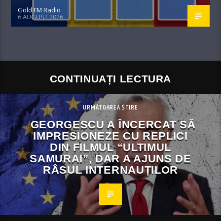
Gold FM Radio
6 AUGUST 2026
CONTINUAȚI LECTURA
URMĂTOAREA ȘTIRE
GEORGESCU A ÎNCERCAT SĂ
IMPRESIONEZE CU REPLICI
DIN FILMUL “ULTIMUL
SAMURAI”, DAR A AJUNS DE
RÂSUL INTERNAUȚILOR