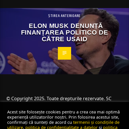
ȘTIREA ANTERIOARE
ELON MUSK DENUNȚĂ
FINANȚAREA POLITICO DE
CĂTRE USAID
© Copyright 2025. Toate drepturile rezervate. SC
Angus Resources SRL
Acest site folosește cookies pentru a crea cea mai optimă
experiență utilizatorilor noștri. Prin folosirea acestui site,
confirmați că sunteți de acord cu
termenii și condițiile de
utilizare
,
politica de confidențialitate a datelor
și
politica