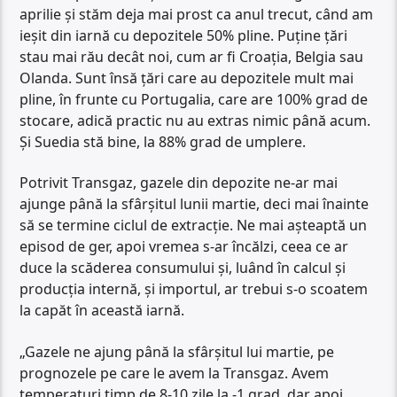
aprilie și stăm deja mai prost ca anul trecut, când am
ieșit din iarnă cu depozitele 50% pline. Puține țări
stau mai rău decât noi, cum ar fi Croația, Belgia sau
Olanda. Sunt însă țări care au depozitele mult mai
pline, în frunte cu Portugalia, care are 100% grad de
stocare, adică practic nu au extras nimic până acum.
Și Suedia stă bine, la 88% grad de umplere.
Potrivit Transgaz, gazele din depozite ne-ar mai
ajunge până la sfârșitul lunii martie, deci mai înainte
să se termine ciclul de extracție. Ne mai așteaptă un
episod de ger, apoi vremea s-ar încălzi, ceea ce ar
duce la scăderea consumului și, luând în calcul și
producția internă, și importul, ar trebui s-o scoatem
la capăt în această iarnă.
„Gazele ne ajung până la sfârșitul lui martie, pe
prognozele pe care le avem la Transgaz. Avem
temperaturi timp de 8-10 zile la -1 grad, dar apoi