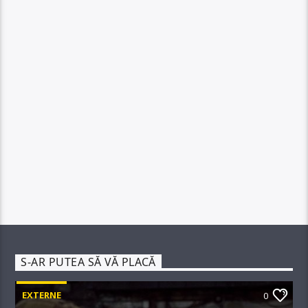
S-AR PUTEA SĂ VĂ PLACĂ
EXTERNE
0