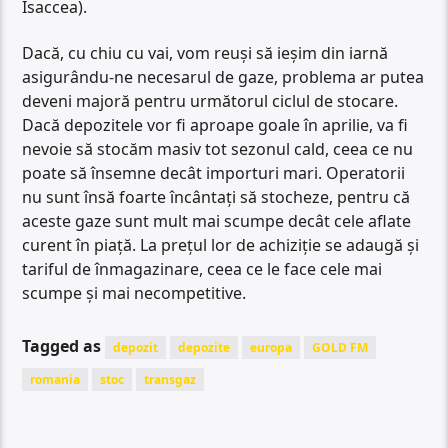
Isaccea).
Dacă, cu chiu cu vai, vom reuși să ieșim din iarnă
asigurându-ne necesarul de gaze, problema ar putea
deveni majoră pentru următorul ciclul de stocare.
Dacă depozitele vor fi aproape goale în aprilie, va fi
nevoie să stocăm masiv tot sezonul cald, ceea ce nu
poate să însemne decât importuri mari. Operatorii
nu sunt însă foarte încântați să stocheze, pentru că
aceste gaze sunt mult mai scumpe decât cele aflate
curent în piață. La prețul lor de achiziție se adaugă și
tariful de înmagazinare, ceea ce le face cele mai
scumpe și mai necompetitive.
Tagged as
depozit
depozite
europa
GOLD FM
romania
stoc
transgaz