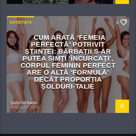
SOCIETATE
0
CUM ARATĂ ‘FEMEIA
PERFECTĂ’ POTRIVIT
ȘTIINȚEI: BĂRBAȚII S-AR
PUTEA SIMȚI ‘ÎNCURCAȚI’,
CORPUL FEMININ PERFECT
ARE O ALTĂ ‘FORMULĂ’
DECÂT PROPORȚIA
ȘOLDURI-TALIE
Gold FM Radio
8 AUGUST 2026