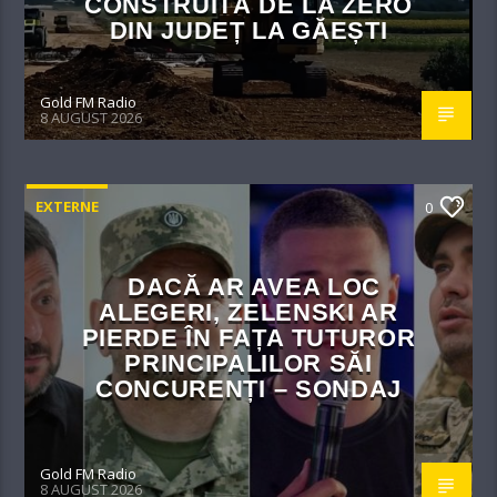
CONSTRUITĂ DE LA ZERO
DIN JUDEȚ LA GĂEȘTI
Gold FM Radio
8 AUGUST 2026
EXTERNE
0
DACĂ AR AVEA LOC
ALEGERI, ZELENSKI AR
PIERDE ÎN FAȚA TUTUROR
PRINCIPALILOR SĂI
CONCURENȚI – SONDAJ
Gold FM Radio
8 AUGUST 2026