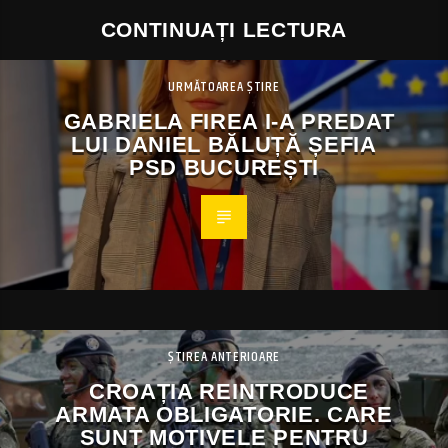
CONTINUAȚI LECTURA
URMĂTOAREA ȘTIRE
GABRIELA FIREA I-A PREDAT
LUI DANIEL BĂLUȚĂ ȘEFIA
PSD BUCUREȘTI
ȘTIREA ANTERIOARE
CROAȚIA REINTRODUCE
ARMATA OBLIGATORIE. CARE
SUNT MOTIVELE PENTRU