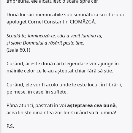
Împreună, ele alcătuiesc o scară spre cer.
Două lucrări memorabile sub semnătura scriitorului
apologet Cornel Constantin CIOMÂZGĂ.
Scoală-te, luminează-te, căci a venit lumina ta,
şi slava Domnului a răsărit peste tine.
(Isaia 60,1)
Curând, aceste două cărți legendare vor ajunge în
mâinile celor ce le-au așteptat chiar fără să știe.
Curând, ele vor fi acolo unde le este locul: în librării,
pe mese, în case, în suflete.
Până atunci, păstrați în voi
așteptarea cea bună
,
acea liniște dinaintea zorilor. Curând va fi lumină!
P.S.