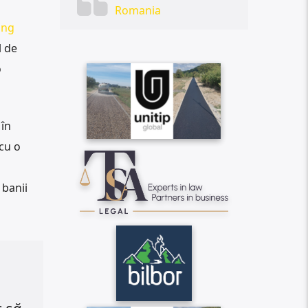
Romania
ing
l de
o
 în
cu o
 banii