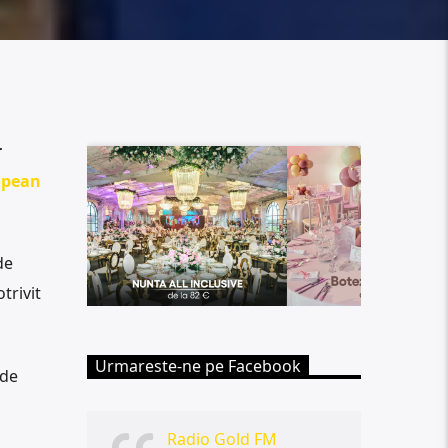
r
opean
de
trivit
Urmareste-ne pe Facebook
 de
Radio Gold FM