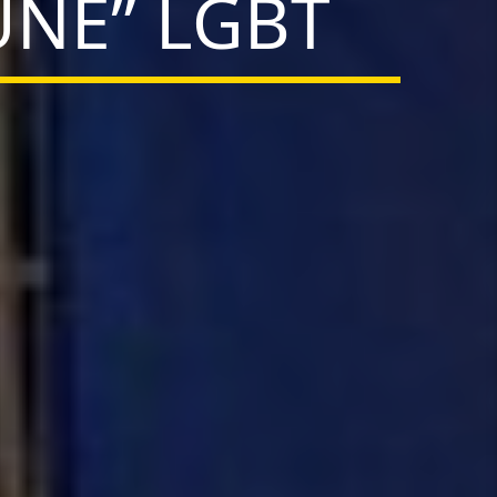
UNE” LGBT