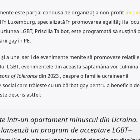
nimente este parțial condusă de organizația non-profit
Inspir
 în Luxemburg, specializată în promovarea egalității la locu
ziunea LGBT, Priscilia Talbot, este programată să susțină 
rii gay în PE.
 și a unei serii de evenimente menite să promoveze relațiile
lui LGBT, evenimentele din această săptămână vor culmina 
sons of Tolerance
din 2023 , despre o familie ucraineană
social care trăiește cu un bărbat gay pentru a beneficia de
te descris astfel:
știte într-un apartament minuscul din Ucraina.
 lansează un program de acceptare LGBT+