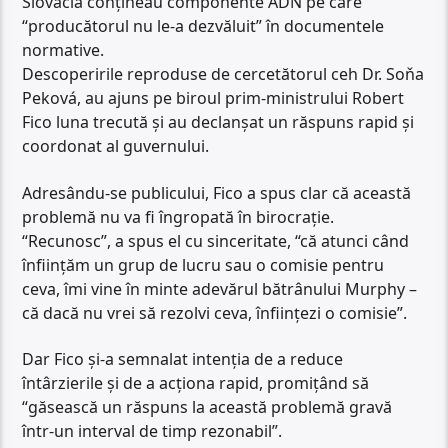
Slovacia conțineau componente ADN pe care
“producătorul nu le-a dezvăluit” în documentele
normative.
Descoperirile reproduse de cercetătorul ceh Dr. Soňa
Peková, au ajuns pe biroul prim-ministrului Robert
Fico luna trecută și au declanșat un răspuns rapid și
coordonat al guvernului.
Adresându-se publicului, Fico a spus clar că această
problemă nu va fi îngropată în birocrație.
“Recunosc”, a spus el cu sinceritate, “că atunci când
înființăm un grup de lucru sau o comisie pentru
ceva, îmi vine în minte adevărul bătrânului Murphy –
că dacă nu vrei să rezolvi ceva, înființezi o comisie”.
Dar Fico și-a semnalat intenția de a reduce
întârzierile și de a acționa rapid, promițând să
“găsească un răspuns la această problemă gravă
într-un interval de timp rezonabil”.