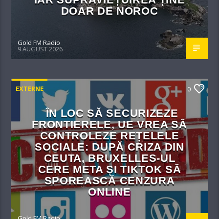
DOAR DE NOROC
Gold FM Radio
9 AUGUST 2026
EXTERNE
0
ÎN LOC SĂ SECURIZEZE
FRONTIERELE, UE VREA SĂ
CONTROLEZE REȚELELE
SOCIALE: DUPĂ CRIZA DIN
CEUTA, BRUXELLES-UL
CERE META ȘI TIKTOK SĂ
SPOREASCĂ CENZURA
ONLINE
Gold FM Radio