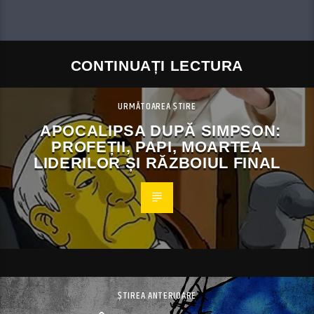
CONTINUAȚI LECTURA
URMĂTOAREA ȘTIRE
APOCALIPSA DUPĂ SIMPSON:
PROFEȚII, PAPI, MOARTEA
LIDERILOR ȘI RĂZBOIUL FINAL
ȘTIREA ANTERIOARE