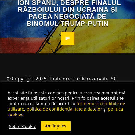
ION SPÂNU, DESPRE FINALUL
RĂZBOIULUI DIN UCRAINA ȘI
PACEA NEGOCIATĂ DE
BINOMUL TRUMP-PUTIN
© Copyright 2025. Toate drepturile rezervate. SC
Angus Resources SRL
Acest site folosește cookies pentru a crea cea mai optimă
experiență utilizatorilor noștri. Prin folosirea acestui site,
confirmați că sunteți de acord cu
termenii și condițiile de
utilizare
,
politica de confidențialitate a datelor
și
politica
cookies
.
Am înțeles
Setari Cookie