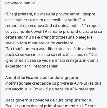
provoace panică.
“Dragi prieteni, nu vreau să provoc emoții despre
acest subiect extrem de sensibil și serios”, a
remarcat el, recunoscând că opinia publică în raport
cu vaccinurile Covid-19 rămâne profund divizată și că
cetățenilor nu li s-a oferit întotdeauna o alegere
reală în fața mandatelor de vaccinare.
“Nu toată lumea a avut libertatea reală de a decide
dacă să se vaccineze sau să refuze”, a spus el. “Dar
ignorarea a ceea ce vedem în alb și negru, în opinia
experților, ar fi iresponsabilă”.
Anunțul lui Fico vine pe fondul îngrijorării
internaționale crescânde cu privire la ADN-ul rezidual
din vaccinurile Covid-19 pe bază de ARN mesager.
Dacă guvernul slovac va da curs propunerilor lui
Fico, ar putea deveni primul stat membru UE care