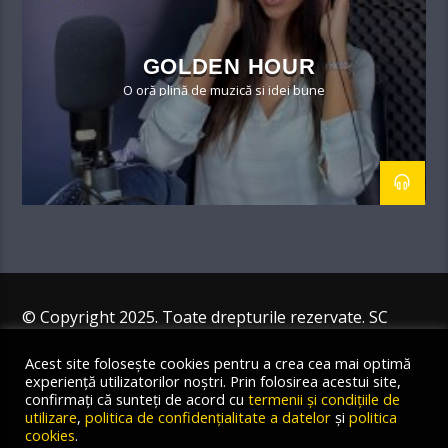
GOLDEN HOUR
O oră plină de muzică si idei bune
© Copyright 2025. Toate drepturile rezervate. SC
Angus Resources SRL
Acest site folosește cookies pentru a crea cea mai optimă
experiență utilizatorilor noștri. Prin folosirea acestui site,
confirmați că sunteți de acord cu
termenii și condițiile de
utilizare
,
politica de confidențialitate a datelor
și
politica
cookies
.