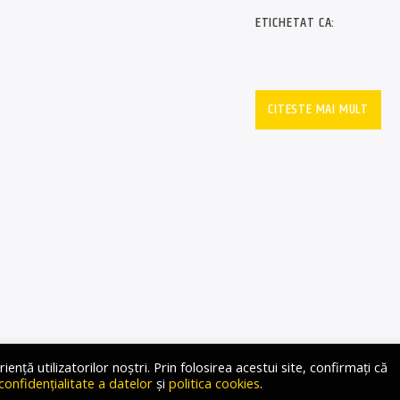
ETICHETAT CA:
CITESTE MAI MULT
ță utilizatorilor noștri. Prin folosirea acestui site, confirmați că
 confidențialitate a datelor
și
politica cookies
.