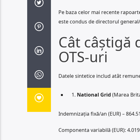
Pe baza celor mai recente rapoart
este condus de directorul general/
Cât câștigă d
OTS-uri
Datele sintetice includ atât remuner
1.
National Grid
(Marea Brita
Indemnizația fixă/an (EUR) – 864.5
Componenta variabilă (EUR): 4.019