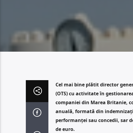
Cel mai bine plătit director gene
(OTS) cu activitate în gestionarea
companiei din Marea Britanie, c
anuală, formată din indemnizații
performanței sau concedii, sar d
de euro.