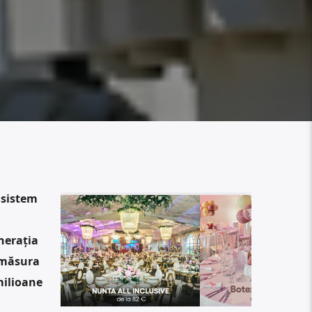
 sistem
nerația
e măsura
milioane