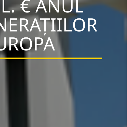
L. € ANUL
NERAȚIILOR
UROPA