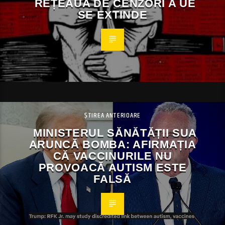
REȚEAUA DE CENZORI A UE
SE EXTINDE
ȘTIREA ANTERIOARE
MINISTERUL SĂNĂTĂȚII SUA
ARUNCĂ BOMBA: AFIRMAȚIA
CĂ VACCINURILE NU
PROVOACĂ AUTISM ESTE
FALSĂ