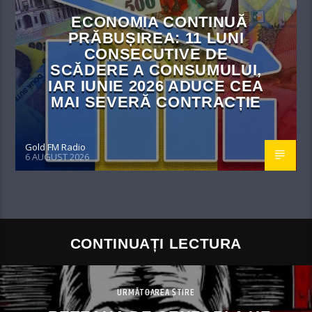
ECONOMIA CONTINUĂ
PRĂBUȘIREA: 11 LUNI
CONSECUTIVE DE
SCĂDERE A CONSUMULUI,
IAR IUNIE 2026 ADUCE CEA
MAI SEVERĂ CONTRACȚIE
Gold FM Radio
6 AUGUST 2026
CONTINUAȚI LECTURA
URMĂTOAREA ȘTIRE