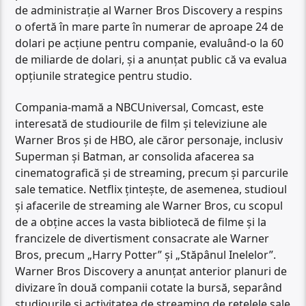
de administrație al Warner Bros Discovery a respins
o ofertă în mare parte în numerar de aproape 24 de
dolari pe acțiune pentru companie, evaluând-o la 60
de miliarde de dolari, și a anunțat public că va evalua
opțiunile strategice pentru studio.
Compania-mamă a NBCUniversal, Comcast, este
interesată de studiourile de film și televiziune ale
Warner Bros și de HBO, ale căror personaje, inclusiv
Superman și Batman, ar consolida afacerea sa
cinematografică și de streaming, precum și parcurile
sale tematice. Netflix țintește, de asemenea, studioul
și afacerile de streaming ale Warner Bros, cu scopul
de a obține acces la vasta bibliotecă de filme și la
francizele de divertisment consacrate ale Warner
Bros, precum „Harry Potter” și „Stăpânul Inelelor”.
Warner Bros Discovery a anunțat anterior planuri de
divizare în două companii cotate la bursă, separând
studiourile și activitatea de streaming de rețelele sale