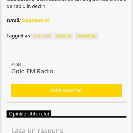
de cablu în declin.
sursă:
ziuanews.ro
Tagged as
GOLD FM
romania
streaming
Profil
Gold FM Radio
Arhiva postari
Opiniile cititorului
Lasa un raspuns