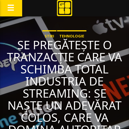
STIRI
TEHNOLOGIE
SE PREGĂTEȘTE O
TRANZACȚIE CARE VA
SCHIMBA TOTAL
INDUSTRIA DE
STREAMING: SE
NAȘTE UN ADEVĂRAT
COLOS, CARE VA