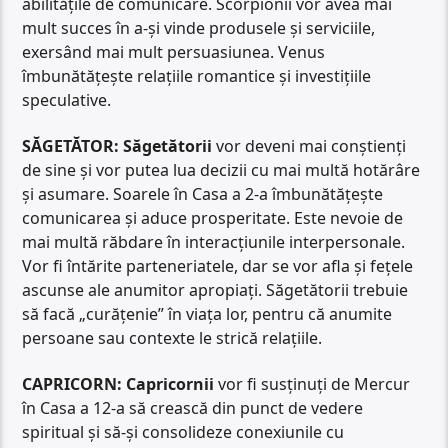
abilitățile de comunicare. Scorpionii vor avea mai
mult succes în a-și vinde produsele și serviciile,
exersând mai mult persuasiunea. Venus
îmbunătățește relațiile romantice și investițiile
speculative.
SĂGETĂTOR:
Săgetătorii
vor deveni mai conștienți
de sine și vor putea lua decizii cu mai multă hotărâre
și asumare. Soarele în Casa a 2-a îmbunătățește
comunicarea și aduce prosperitate. Este nevoie de
mai multă răbdare în interacțiunile interpersonale.
Vor fi întărite parteneriatele, dar se vor afla și fețele
ascunse ale anumitor apropiați. Săgetătorii trebuie
să facă „curățenie” în viața lor, pentru că anumite
persoane sau contexte le strică relațiile.
CAPRICORN: Capricornii
vor fi susținuți de Mercur
în Casa a 12-a să crească din punct de vedere
spiritual și să-și consolideze conexiunile cu