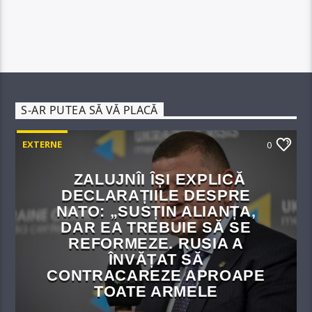
S-AR PUTEA SĂ VĂ PLACĂ
EXTERNE
0
ZALUJNÎI ÎȘI EXPLICĂ
DECLARAȚIILE DESPRE
NATO: „SUSȚIN ALIANȚA,
DAR EA TREBUIE SĂ SE
REFORMEZE. RUSIA A
ÎNVĂȚAT SĂ
CONTRACAREZE APROAPE
TOATE ARMELE