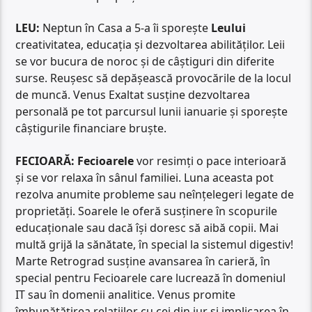
LEU:
Neptun în Casa a 5-a îi sporește
Leului
creativitatea, educația și dezvoltarea abilităților. Leii
se vor bucura de noroc și de câștiguri din diferite
surse. Reușesc să depășească provocările de la locul
de muncă. Venus Exaltat susține dezvoltarea
personală pe tot parcursul lunii ianuarie și sporește
câștigurile financiare bruște.
FECIOARĂ: Fecioarele
vor resimți o pace interioară
și se vor relaxa în sânul familiei. Luna aceasta pot
rezolva anumite probleme sau neînțelegeri legate de
proprietăți. Soarele le oferă susținere în scopurile
educaționale sau dacă își doresc să aibă copii. Mai
multă grijă la sănătate, în special la sistemul digestiv!
Marte Retrograd susține avansarea în carieră, în
special pentru Fecioarele care lucrează în domeniul
IT sau în domenii analitice. Venus promite
îmbunătățirea relațiilor cu cei din jur și implicarea în