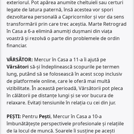
exteriorul. Pot apărea anumite cheltuieli sau certuri
legate de latura paternă, însă acestea vor spori
dezvoltarea personală a Capricornilor și vor da sens
transformării prin care trec aceștia. Marte Retrograd
în Casa a 6-a elimină anumiți dușmani din viața
voastră și rezolvă o parte din problemele de ordin
financiar.
VĂRSĂTOR:
Mercur în Casa a 11-a îi ajută pe
Vărsători
să-și îndeplinească scopurile pe termen
lung, putând să se folosească în acest scop inclusiv
de platformele online, care le oferă mai multă
vizibilitate. În această perioadă, Vărsătorii pot pleca
în călătorii pe distanțe lungi și se vor bucura de
relaxare. Evitați tensiunile în relația cu cei din jur.
PEȘTI:
Pentru
Pești
, Mercur în Casa a 10-a
îmbunătățește perspectivele profesionale și relațiile
de la locul de muncă. Soarele îi susține pe acești