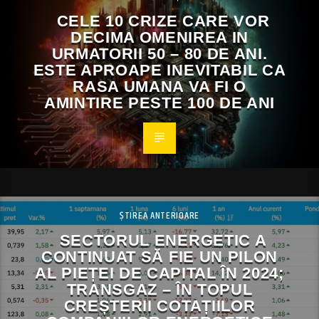
CELE 10 CRIZE CARE VOR
DECIMA OMENIREA IN
URMATORII 50 – 80 DE ANI.
ESTE APROAPE INEVITABIL CA
RASA UMANA VA FI O
AMINTIRE PESTE 100 DE ANI
ȘTIREA ANTERIOARE
SECTORUL ENERGETIC A
CONTINUAT SĂ FIE UN PILON
AL PIEȚEI DE CAPITAL ÎN 2024;
TRANSGAZ – ÎN TOPUL
CREȘTERII COTAȚIILOR