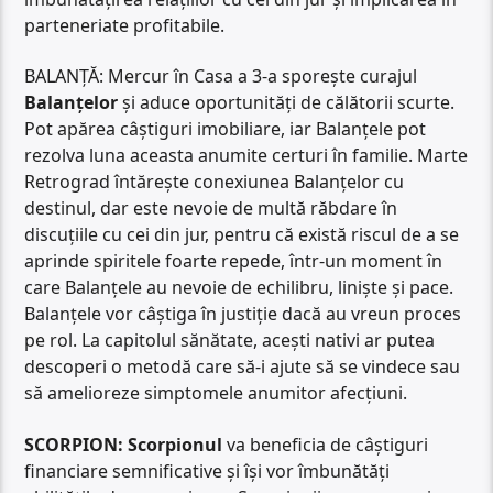
parteneriate profitabile.
BALANȚĂ: Mercur în Casa a 3-a sporește curajul
Balanțelor
și aduce oportunități de călătorii scurte.
Pot apărea câștiguri imobiliare, iar Balanțele pot
rezolva luna aceasta anumite certuri în familie. Marte
Retrograd întărește conexiunea Balanțelor cu
destinul, dar este nevoie de multă răbdare în
discuțiile cu cei din jur, pentru că există riscul de a se
aprinde spiritele foarte repede, într-un moment în
care Balanțele au nevoie de echilibru, liniște și pace.
Balanțele vor câștiga în justiție dacă au vreun proces
pe rol. La capitolul sănătate, acești nativi ar putea
descoperi o metodă care să-i ajute să se vindece sau
să amelioreze simptomele anumitor afecțiuni.
SCORPION:
Scorpionul
va beneficia de câștiguri
financiare semnificative și își vor îmbunătăți