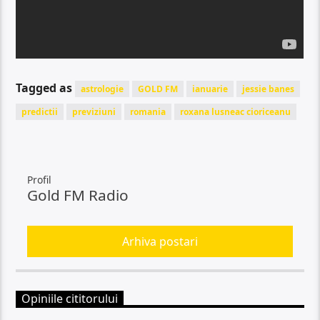
Tagged as
astrologie
GOLD FM
ianuarie
jessie banes
predictii
previziuni
romania
roxana lusneac cioriceanu
Profil
Gold FM Radio
Arhiva postari
Opiniile cititorului