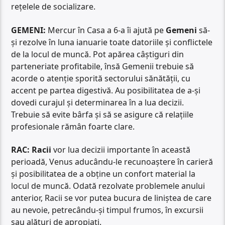
rețelele de socializare.
GEMENI:
Mercur în Casa a 6-a îi ajută pe
Gemeni
să-
și rezolve în luna ianuarie toate datoriile și conflictele
de la locul de muncă. Pot apărea câștiguri din
parteneriate profitabile, însă Gemenii trebuie să
acorde o atenție sporită sectorului sănătății, cu
accent pe partea digestivă. Au posibilitatea de a-și
dovedi curajul și determinarea în a lua decizii.
Trebuie să evite bârfa și să se asigure că relațiile
profesionale rămân foarte clare.
RAC:
Racii
vor lua decizii importante în această
perioadă, Venus aducându-le recunoaștere în carieră
și posibilitatea de a obține un confort material la
locul de muncă. Odată rezolvate problemele anului
anterior, Racii se vor putea bucura de liniștea de care
au nevoie, petrecându-și timpul frumos, în excursii
sau alături de apropiați.