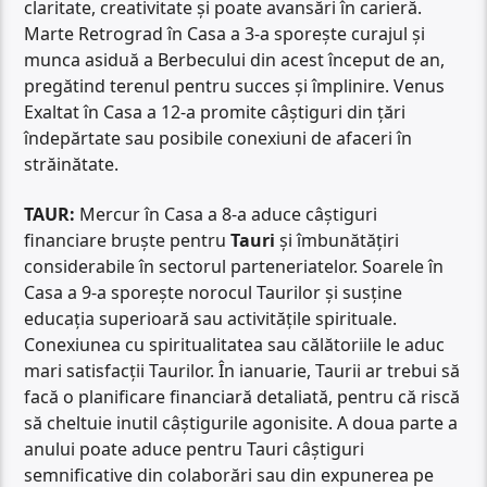
claritate, creativitate și poate avansări în carieră.
Marte Retrograd în Casa a 3-a sporește curajul și
munca asiduă a Berbecului din acest început de an,
pregătind terenul pentru succes și împlinire. Venus
Exaltat în Casa a 12-a promite câștiguri din țări
îndepărtate sau posibile conexiuni de afaceri în
străinătate.
TAUR:
Mercur în Casa a 8-a aduce câștiguri
financiare bruște pentru
Tauri
și îmbunătățiri
considerabile în sectorul parteneriatelor. Soarele în
Casa a 9-a sporește norocul Taurilor și susține
educația superioară sau activitățile spirituale.
Conexiunea cu spiritualitatea sau călătoriile le aduc
mari satisfacții Taurilor. În ianuarie, Taurii ar trebui să
facă o planificare financiară detaliată, pentru că riscă
să cheltuie inutil câștigurile agonisite. A doua parte a
anului poate aduce pentru Tauri câștiguri
semnificative din colaborări sau din expunerea pe