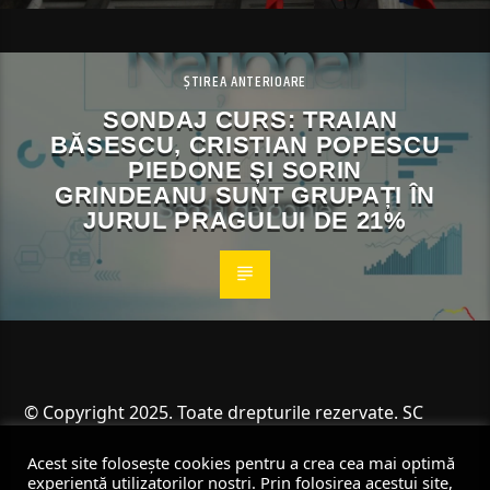
ȘTIREA ANTERIOARE
SONDAJ CURS: TRAIAN
BĂSESCU, CRISTIAN POPESCU
PIEDONE ȘI SORIN
GRINDEANU SUNT GRUPAȚI ÎN
JURUL PRAGULUI DE 21%
© Copyright 2025. Toate drepturile rezervate. SC
Angus Resources SRL
Acest site folosește cookies pentru a crea cea mai optimă
experiență utilizatorilor noștri. Prin folosirea acestui site,