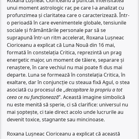
Roxana Lușneac Cioriceanu a punctat intensitatea
unui moment astrologic rar, pe care l-a analizat cu
profunzimea și claritatea care o caracterizează. Într-
o perioadă în care evenimentele globale, tensiunile
sociale și frământările personale par să se
suprapună într-un ritm accelerat, Roxana Lușneac
Cioriceanu a explicat că Luna Nouă din 16 mai,
formată în constelația Critica, reprezintă un prag
energetic major, un moment de tăiere, separare și
renaștere, în care vechiul nu mai poate fi dus mai
departe. Luna se formează în constelația Critica, în
exaltare, dar în conjuncție cu steaua fixă Agul, o stea
asociată cu procesul de „
decapitare la propriu a tot
ceea ce nu funcționează
”. Această imagine simbolică
nu este menită să sperie, ci să clarifice: universul nu
mai șoptește, ci taie direct acolo unde lucrurile au
devenit toxice, stagnante sau mincinoase.
Roxana Lușneac Cioriceanu a explicat că această