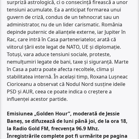
surpriză astrologică, ci o consecință firească a unor
tensiuni acumulate. Ea a anticipat formarea unui
guvern de criză, condus de un tehnocrat sau un
administrator, nu de un lider carismatic. România
depinde puternic de alianțele externe, iar Jupiter în
Rac, care intră în Casa parteneriatelor, arată că
viitorul țării este legat de NATO, UE și diplomație.
Totuși, vara aduce tensiuni sociale, proteste,
nemulțumiri legate de bani, taxe și siguranță. Marte
în Casa a patra poate afecta recoltele, clima și
stabilitatea internă. În același timp, Roxana Lușneac
Cioriceanu a observat că Nodul Nord susține ideile
PSD și AUR, ceea ce poate indica o creștere a
influenței acestor partide.
Emisiunea „Golden Hour”, moderată de Jessie
Baneș, se difuzează de luni până joi, de la ora 18,
la Radio Gold FM, frecvența 96.9 Mhz.
Înregistrările complete pot fi urmărite pe pagina