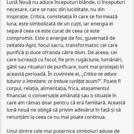
Lună Nouă nu aduce începuturi blânde, ci începuturi
necesare, care se nasc din luciditate, nu din
inspirație. Critica, constelația în care se formează
luna, este simbolizată de un cuțit, iar energia ei
separă ceea ce este curat de ceea ce este
compromis. Este o energie de foc, guvernată de
zeitatea Agni, focul sacru, transformator, cel care
purifică și duce ofranda către divin. De aceea, cei
care lucrează cu focul, fie prin rugăciune, lumânări,
gătit sau ritualuri de purificare, sunt mai protejați în
această perioadă. În cuvintele ei, „
Critica ne aduce
tuturor o întrebare: ce trebuie curățat acum?
”. Poate fi
corpul, relația, alimentația, frica, atașamentul
financiar, o conversație amânată sau o situație în
care am rămas doar pentru că era familiară. Această
lună nouă ne obligă să privim adevărul în față și să
renunțăm la ceea ce nu mai poate continua.
Unul dintre cele mai puternice simboluri aduse de