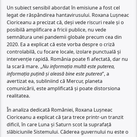
Un subiect sensibil abordat în emisiune a fost cel
legat de răspândirea hantavirusului. Roxana Lușneac
Cioriceanu a precizat că, deși vede riscuri reale și o
posibilă amplificare a fricii publice, nu vede
semnătura unei pandemii globale precum cea din
2020. Ea a explicat că este vorba despre o criză
controlabilă, cu focare locale, izolare punctuală și
intervenție rapidă. România poate fi afectată, dar nu
la scară mare. „
Nu informația multă este puterea,
informația puțină și aleasă bine este puterea
”, a
avertizat ea, subliniind că Mercur, planeta
comunicării, este amplificată și poate distorsiona
realitatea.
În analiza dedicată României, Roxana Lușneac
Cioriceanu a explicat că țara trece printr-un tranzit
dificil, în care Luna și Saturn scot la suprafață
slăbiciunile Sistemului. Căderea guvernului nu este o