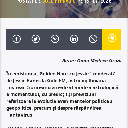
POSTAT DE
GOLD FM RADIO
PE 15 MAI 2026
Autor: Oana-Medeea Groza
În emisiunea „Golden Hour cu Jessie”, moderată
de Jessie Baneș la Gold FM, astrolog Roxana
Lușneac Cioriceanu a realizat analiza astrologică
a momentului, cu predicții și previziuni
referitoare la evoluția evenimentelor politice și
geopolitice, precum și despre răspândirea
HantaVirus.