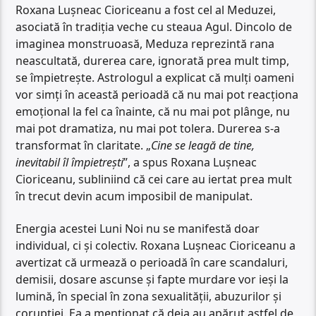
Roxana Lușneac Cioriceanu a fost cel al Meduzei,
asociată în tradiția veche cu steaua Agul. Dincolo de
imaginea monstruoasă, Meduza reprezintă rana
neascultată, durerea care, ignorată prea mult timp,
se împietrește. Astrologul a explicat că mulți oameni
vor simți în această perioadă că nu mai pot reacționa
emoțional la fel ca înainte, că nu mai pot plânge, nu
mai pot dramatiza, nu mai pot tolera. Durerea s-a
transformat în claritate. „
Cine se leagă de tine,
inevitabil îl împietrești
”, a spus Roxana Lușneac
Cioriceanu, subliniind că cei care au iertat prea mult
în trecut devin acum imposibil de manipulat.
Energia acestei Luni Noi nu se manifestă doar
individual, ci și colectiv. Roxana Lușneac Cioriceanu a
avertizat că urmează o perioadă în care scandaluri,
demisii, dosare ascunse și fapte murdare vor ieși la
lumină, în special în zona sexualității, abuzurilor și
corupției. Ea a menționat că deja au apărut astfel de