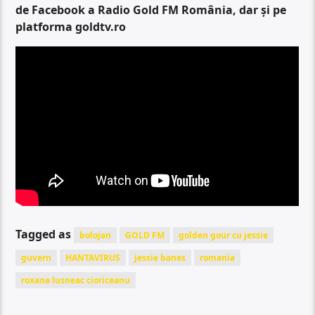
de Facebook a Radio Gold FM România, dar și pe
platforma goldtv.ro
Tagged as
bolojan
GOLD FM
golden gour cu jessie
guvern
HANTAVIRUS
jessie banes
romania
roxana lusneac cioriceanu