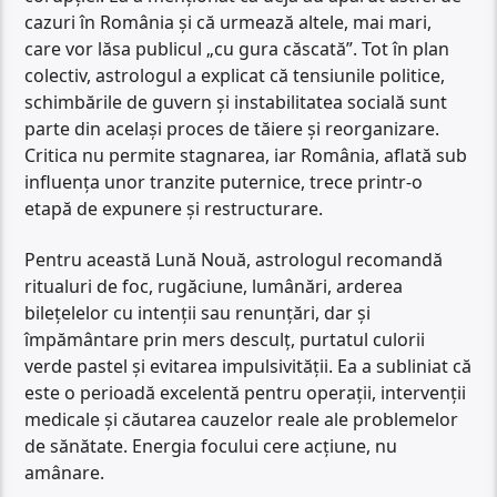
cazuri în România și că urmează altele, mai mari,
care vor lăsa publicul „cu gura căscată”. Tot în plan
colectiv, astrologul a explicat că tensiunile politice,
schimbările de guvern și instabilitatea socială sunt
parte din același proces de tăiere și reorganizare.
Critica nu permite stagnarea, iar România, aflată sub
influența unor tranzite puternice, trece printr-o
etapă de expunere și restructurare.
Pentru această Lună Nouă, astrologul recomandă
ritualuri de foc, rugăciune, lumânări, arderea
bilețelelor cu intenții sau renunțări, dar și
împământare prin mers desculț, purtatul culorii
verde pastel și evitarea impulsivității. Ea a subliniat că
este o perioadă excelentă pentru operații, intervenții
medicale și căutarea cauzelor reale ale problemelor
de sănătate. Energia focului cere acțiune, nu
amânare.