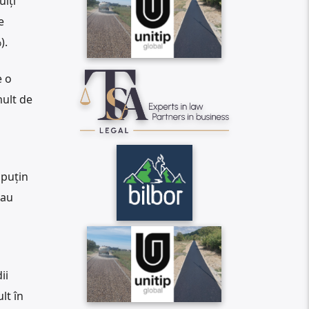
ulți
e
).
e o
mult de
 puțin
 au
ii
lt în