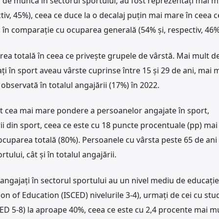
 de muncă în sectorul sportului, au fost reprezentați mai m
tiv, 45%), ceea ce duce la o decalaj puțin mai mare în ceea c
în comparație cu ocuparea generală (54% și, respectiv, 46%
ea totală în ceea ce privește grupele de vârstă. Mai mult d
i în sport aveau vârste cuprinse între 15 și 29 de ani, mai 
bservată în totalul angajării (17%) în 2022.
ut cea mai mare pondere a persoanelor angajate în sport,
ii din sport, ceea ce este cu 18 puncte procentuale (pp) mai
cuparea totală (80%). Persoanele cu vârsta peste 65 de ani
tului, cât și în totalul angajării.
angajați în sectorul sportului au un nivel mediu de educație
on of Education (ISCED) nivelurile 3-4), urmați de cei cu stud
SCED 5-8) la aproape 40%, ceea ce este cu 2,4 procente mai mu