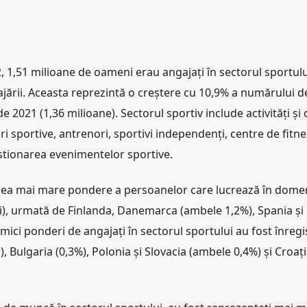
, 1,51 milioane de oameni erau angajați în sectorul sportulu
jării. Aceasta reprezintă o creștere cu 10,9% a numărului d
de 2021 (1,36 milioane). Sectorul sportiv include activități și 
 sportive, antrenori, sportivi independenți, centre de fitne
stionarea evenimentelor sportive.
cea mai mare pondere a persoanelor care lucrează în dome
rii), urmată de Finlanda, Danemarca (ambele 1,2%), Spania și
mici ponderi de angajați în sectorul sportului au fost înregi
, Bulgaria (0,3%), Polonia și Slovacia (ambele 0,4%) și Croați