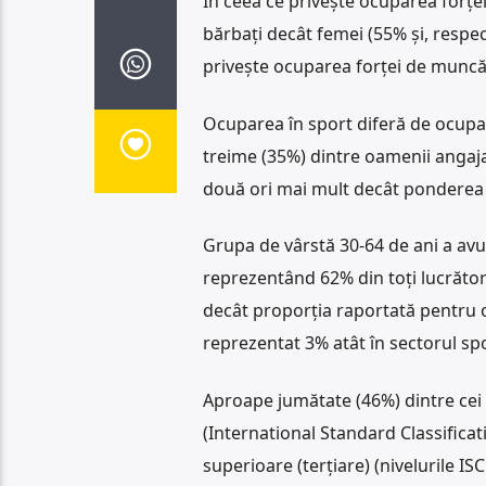
În ceea ce privește ocuparea forței
bărbați decât femei (55% și, respec
privește ocuparea forței de muncă 
Ocuparea în sport diferă de ocupar
treime (35%) dintre oamenii angajaț
două ori mai mult decât ponderea o
Grupa de vârstă 30-64 de ani a av
reprezentând 62% din toți lucrător
decât proporția raportată pentru o
reprezentat 3% atât în ​​sectorul spor
Aproape jumătate (46%) dintre cei 
(International Standard Classificati
superioare (terțiare) (nivelurile I