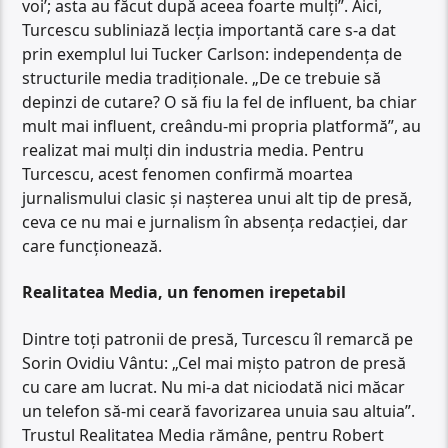
voi’; asta au făcut după aceea foarte mulți”. Aici,
Turcescu subliniază lecția importantă care s-a dat
prin exemplul lui Tucker Carlson: independența de
structurile media tradiționale. „De ce trebuie să
depinzi de cutare? O să fiu la fel de influent, ba chiar
mult mai influent, creându-mi propria platformă”, au
realizat mai mulți din industria media. Pentru
Turcescu, acest fenomen confirmă moartea
jurnalismului clasic și nașterea unui alt tip de presă,
ceva ce nu mai e jurnalism în absența redacției, dar
care funcționează.
Realitatea Media, un fenomen irepetabil
Dintre toți patronii de presă, Turcescu îl remarcă pe
Sorin Ovidiu Vântu: „Cel mai mișto patron de presă
cu care am lucrat. Nu mi-a dat niciodată nici măcar
un telefon să-mi ceară favorizarea unuia sau altuia”.
Trustul Realitatea Media rămâne, pentru Robert