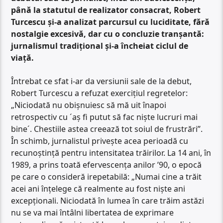
până la statutul de realizator consacrat, Robert
Turcescu și-a analizat parcursul cu luciditate, fără
nostalgie excesivă, dar cu o concluzie tranșantă:
jurnalismul tradițional și-a încheiat ciclul de
viață.
Întrebat ce sfat i-ar da versiunii sale de la debut,
Robert Turcescu a refuzat exercițiul regretelor:
„Niciodată nu obișnuiesc să mă uit înapoi
retrospectiv cu ´aș fi putut să fac niște lucruri mai
bine´. Chestiile astea creează tot soiul de frustrări”.
În schimb, jurnalistul privește acea perioadă cu
recunoștință pentru intensitatea trăirilor. La 14 ani, în
1989, a prins toată efervescența anilor ’90, o epocă
pe care o consideră irepetabilă: „Numai cine a trăit
acei ani înțelege că realmente au fost niște ani
excepționali. Niciodată în lumea în care trăim astăzi
nu se va mai întâlni libertatea de exprimare