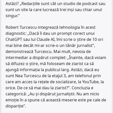
Astăzi? „Redacțiile sunt cât un studio de podcast sau
sunt un site la care lucrează trei inși sau chiar unul
singur.”
Robert Turcescu integrează tehnologia în acest
diagnostic: „Dacă îi dau un prompt corect unui
ChatGPT sau lui Claude AI, îmi scrie o știre de 10 ori
mai bine decât mi-ar scrie-o un tânăr jurnalist”,
demonstrează Turcescu. Mai mult, nevoia de
intermediar a dispărut complet: „Înainte, dacă voiam
să difuzez o știre, mă foloseam de ziarist ca să
ajungă informația la publicul larg. Astăzi, dacă eu
sunt Nea Turcescu de la etajul 3, am telefonul prin
care am acces la rețele de socializare, la YouTube, la
orice. De ce să mai dau la ziarist?”. Concluzia e
categorică: „Au și dispărut jurnaliștii. Nu am nicio
emoție în a spune că această meserie este pe cale de
dispariție”.