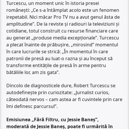
Turcescu, un moment unic în istoria presei
românești: „Ce s-a întâmplat acolo este un fenomen
irepetabil. Nici măcar Pro TV nu a avut genul ăsta de
amplitudine”. De la reviste și radiouri la televiziuni și
cotidiane, totul construit cu resurse financiare care
au generat „produse media excepționale”. Turcescu
a plecat înainte de prăbușire, „mirosind” momentul
în care lucrurile se strică: „În momentul în care
patronii de presă au luat-o razna și au început să
transforme entitățile de presă în arme pentru
bătăliile lor, am zis gata”.
Dincolo de diagnosticele dure, Robert Turcescu se
autodefinește prin curiozitate: „Jurnalist curios,
câteodată nervos – cam astea ar fi cuvintele prin care
îmi definesc parcursul”.
Emisiunea „Fără Filtru, cu Jessie Baneș”,
moderată de Jessie Baneș, poate fi urmărită în