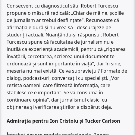
Consecvent cu diagnosticul său, Robert Turcescu
propune o măsură radicală: „Chiar de mâine, școlile
de jurnalism ar trebui desființate”. Recunoaște că
afirmația e dură și nu vrea să-i descurajeze pe
studenții actuali. Nuanțându-și răspunsul, Robert
Turcescu spune că facultatea de jurnalism nu e
inutilă ca experiență academică, pentru că „rigoarea
învățării, cercetarea, scrierea unui document te
ordonează și sunt importante în viață”, dar în sine,
meseria nu mai există. Ce va supraviețui? Formate de
dialog, podcast-uri, conversații cu specialiști. „Vor
rezista oamenii care filtrează informația, care
stabilesc ce e important. Se va consuma în
continuare opinia”, dar jurnalismul clasic, cu
obținerea și verificarea știrilor, a dispărut deja.
Admirația pentru Ion Cristoiu și Tucker Carlson
Întrebat despre modele profesionale, Robert