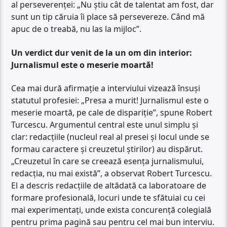
al perseverenței: „Nu știu cât de talentat am fost, dar
sunt un tip căruia îi place să persevereze. Când mă
apuc de o treabă, nu las la mijloc”.
Un verdict dur venit de la un om din interior:
Jurnalismul este o meserie moartă!
Cea mai dură afirmație a interviului vizează însuși
statutul profesiei: „Presa a murit! Jurnalismul este o
meserie moartă, pe cale de dispariție”, spune Robert
Turcescu. Argumentul central este unul simplu și
clar: redacțiile (nucleul real al presei și locul unde se
formau caractere și creuzetul știrilor) au dispărut.
„Creuzetul în care se creează esența jurnalismului,
redacția, nu mai există”, a observat Robert Turcescu.
El a descris redacțiile de altădată ca laboratoare de
formare profesională, locuri unde te sfătuiai cu cei
mai experimentați, unde exista concurență colegială
pentru prima pagină sau pentru cel mai bun interviu.