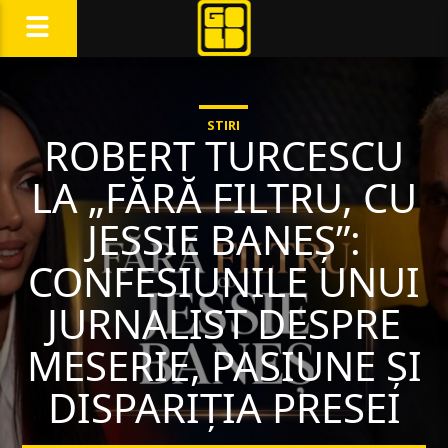
STIRI
ROBERT TURCESCU
LA „FĂRĂ FILTRU, CU
JESSIE BANEȘ”:
CONFESIUNILE UNUI
JURNALIST DESPRE
MESERIE, PASIUNE ȘI
DISPARIȚIA PRESEI