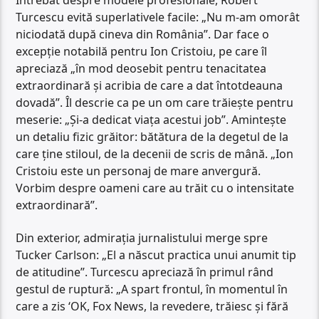
Turcescu evită superlativele facile: „Nu m-am omorât
niciodată după cineva din România”. Dar face o
excepție notabilă pentru Ion Cristoiu, pe care îl
apreciază „în mod deosebit pentru tenacitatea
extraordinară și acribia de care a dat întotdeauna
dovadă”. Îl descrie ca pe un om care trăiește pentru
meserie: „Și-a dedicat viața acestui job”. Amintește
un detaliu fizic grăitor: bătătura de la degetul de la
care ține stiloul, de la decenii de scris de mână. „Ion
Cristoiu este un personaj de mare anvergură.
Vorbim despre oameni care au trăit cu o intensitate
extraordinară”.
Din exterior, admirația jurnalistului merge spre
Tucker Carlson: „El a născut practica unui anumit tip
de atitudine”. Turcescu apreciază în primul rând
gestul de ruptură: „A spart frontul, în momentul în
care a zis ‘OK, Fox News, la revedere, trăiesc și fără