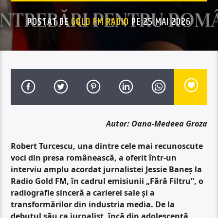
POSTAT DE
GOLD FM RADIO
PE 25 MAI 2026
Autor: Oana-Medeea Groza
Robert Turcescu, una dintre cele mai recunoscute
voci din presa românească, a oferit într-un
interviu amplu acordat jurnalistei Jessie Baneș la
Radio Gold FM, în cadrul emisiunii „Fără Filtru”, o
radiografie sinceră a carierei sale și a
transformărilor din industria media. De la
debutul său ca jurnalist, încă din adolescență,