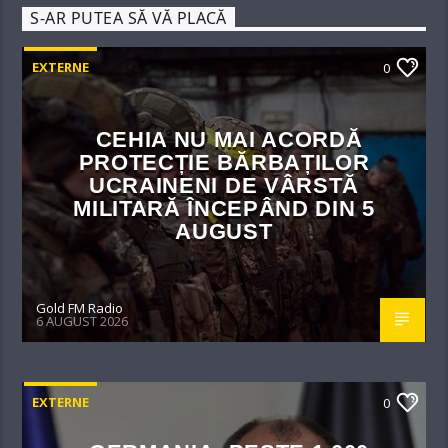
S-AR PUTEA SĂ VĂ PLACĂ
EXTERNE
0
CEHIA NU MAI ACORDĂ
PROTECȚIE BĂRBAȚILOR
UCRAINENI DE VÂRSTĂ
MILITARĂ ÎNCEPÂND DIN 5
AUGUST
Gold FM Radio
6 AUGUST 2026
EXTERNE
0