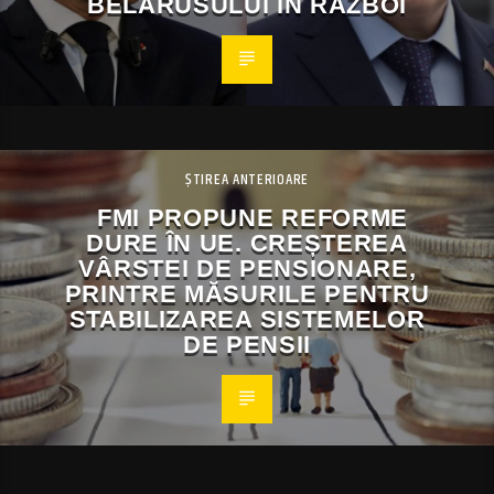
BELARUSULUI ÎN RĂZBOI
ȘTIREA ANTERIOARE
FMI PROPUNE REFORME
DURE ÎN UE. CREȘTEREA
VÂRSTEI DE PENSIONARE,
PRINTRE MĂSURILE PENTRU
STABILIZAREA SISTEMELOR
DE PENSII