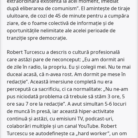
extraordinară existentă la acel moment, imediat
după eliberarea de comunism”. El amintește de tiraje
uluitoare, de cozi de 45 de minute pentru a cumpăra
ziare, de o foame colectivă de informație și de
oportunitățile nelimitate ale acelei perioade de
tranziție spre democrație.
Robert Turcescu a descris o cultură profesională
care astăzi pare de neconceput: „Eu am dormit ani
de zile în radio, la propriu. Eu și colegii mei. Nu te mai
duceai acasă, că n-avea rost. Am dormit pe mese în
redacție”. Această imersiune completă nu era
percepută ca sacrificiu, ci ca normalitate: „Nu ne-am
pus niciodată problema că trebuie să stăm 3 ore, 5
ore sau 7 ore la redacție”. A avut simultan 5-6 locuri
de muncă în presă, iar această hiper-activitate
continuă și astăzi, cu emisiuni TV, podcast-uri,
colaborări multiple și un canal YouTube. Robert
Turcescu se autodefinește ca „hard worker”, un om