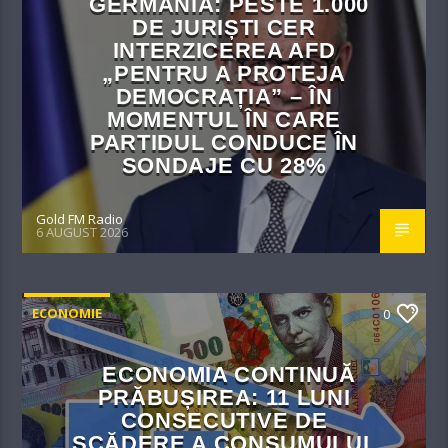
GERMANIA: PESTE 1.000
DE JURIȘTI CER
INTERZICEREA AFD
„PENTRU A PROTEJA
DEMOCRAȚIA” – ÎN
MOMENTUL ÎN CARE
PARTIDUL CONDUCE ÎN
SONDAJE CU 28%
Gold FM Radio
6 AUGUST 2026
ECONOMIE
0
ECONOMIA CONTINUĂ
PRĂBUȘIREA: 11 LUNI
CONSECUTIVE DE
SCĂDERE A CONSUMULUI,