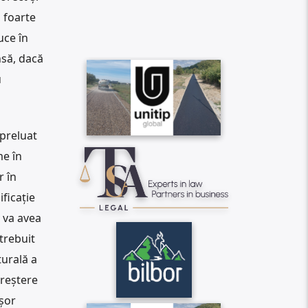
, foarte
uce în
nsă, dacă
u
 preluat
me în
r în
ficație
 va avea
trebuit
turală a
creștere
șor