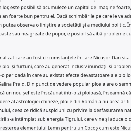
nilor, este posibil să acumuleze un capital de imagine foarte
un an foarte bun pentru el. Dacă schimbările pe care le va ad
 putea observa o liniștire a societății și a mediului politic. Î
roaste sau neagreate de popor, e posibil să aibă probleme c
nalizat care au fost circumstanțele în care Nicușor Dan și-a
ploi și furtuni, care au generat inclusiv inundații și proble
tr-o perioadă în care au existat efecte devastatoare ale ploilo
 Salina Praid. Din punct de vedere popular, ploaia are o semni
că un nou șef este înscăunat într-o zi ploioasă, înseamnă că
re al astrologiei chineze, ploile din România nu prea ar fi 
nului, ceea ce ridică suspiciuni cu privire la desfășurarea na
irii s-a întâmplat sub energia Tigrului, care vine și aduce o 
Creșterea elementului Lemn pentru un Cocoș cum este Nicu