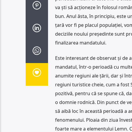
va ști să acționeze în folosul româ
bun. Anul ăsta, în principiu, este 
țară vor fi pe placul populației, vom
deciziile noului președinte sunt p
finalizarea mandatului.
Este interesant de observat și de a
mandatul, într-o perioadă cu multe 
anumite regiuni ale țării, dar și în
regiuni turistice cheie, cum a fost
pozitivă, pentru că se spune că, da
o domnie rodnică. Din punct de vede
să aibă loc în această perioadă a a
fenomenului. Ploaia din ziua învest
foarte mare a elementului Lemn. 