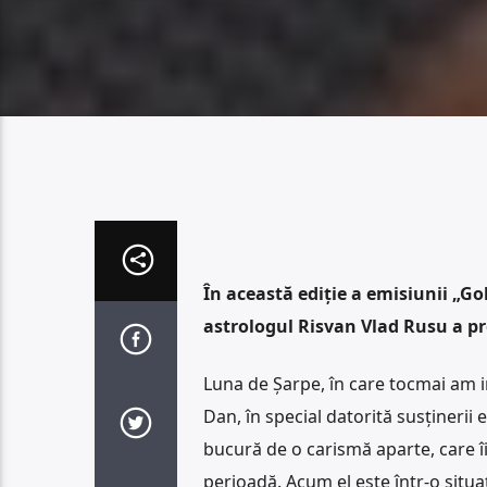
În această ediție a emisiunii „G
astrologul Risvan Vlad Rusu a p
Luna de Șarpe, în care tocmai am in
Dan, în special datorită susțineri
bucură de o carismă aparte, care îi
perioadă. Acum el este într-o situaț