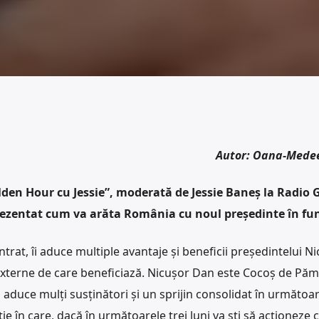
Autor: Oana-Mede
olden Hour cu Jessie”, moderată de Jessie Baneș la Radio 
rezentat cum va arăta România cu noul președinte în fun
trat, îi aduce multiple avantaje și beneficii președintelui N
i externe de care beneficiază. Nicușor Dan este Cocoș de Păm
 aduce mulți susținători și un sprijin consolidat în următoa
ie în care, dacă în următoarele trei luni va ști să acționeze c