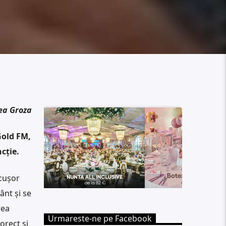
ea Groza
Gold FM,
cție.
icușor
ânt și se
rea
Urmareste-ne pe Facebook
orect și