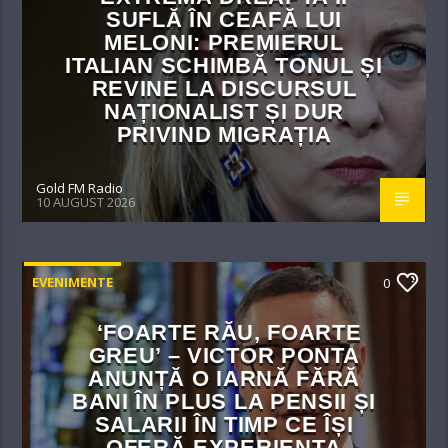
SUFLĂ ÎN CEAFĂ LUI
MELONI: PREMIERUL
ITALIAN SCHIMBĂ TONUL ȘI
REVINE LA DISCURSUL
NAȚIONALIST ȘI DUR
PRIVIND MIGRAȚIA
Gold FM Radio
10 AUGUST 2026
EVENIMENTE
0
‘FOARTE RĂU, FOARTE
GREU’ – VICTOR PONTA
ANUNȚĂ O IARNĂ FĂRĂ
BANI ÎN PLUS LA PENSII ȘI
SALARII ÎN TIMP CE ÎȘI
OFERĂ EXPERIENȚA