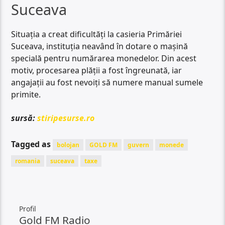
Suceava
Situația a creat dificultăți la casieria Primăriei
Suceava, instituția neavând în dotare o mașină
specială pentru numărarea monedelor. Din acest
motiv, procesarea plății a fost îngreunată, iar
angajații au fost nevoiți să numere manual sumele
primite.
sursă:
stiripesurse.ro
Tagged as
bolojan
GOLD FM
guvern
monede
romania
suceava
taxe
Profil
Gold FM Radio