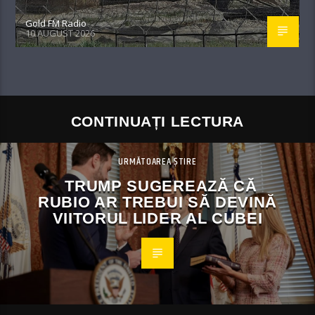
Gold FM Radio
10 AUGUST 2026
CONTINUAȚI LECTURA
URMĂTOAREA ȘTIRE
TRUMP SUGEREAZĂ CĂ
RUBIO AR TREBUI SĂ DEVINĂ
VIITORUL LIDER AL CUBEI