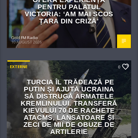
PENTRU PALATUL
VICTORIA: ‘AM MAI SCOS
ȚARA DIN CRIZĂ’
Gold FM Radio
10 AUGUST 2026
EXTERNE
0
TURCIA ÎL TRĂDEAZĂ PE
PUTIN ȘI AJUTĂ UCRAINA
SĂ DISTRUGĂ ARMATELE
KREMLINULUI. TRANSFERĂ
KIEVULUI 70 DE RACHETE
ATACMS, LANSATOARE ȘI
ZECI DE MII DE OBUZE DE
ARTILERIE