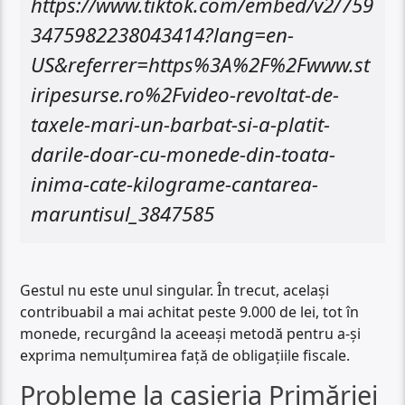
https://www.tiktok.com/embed/v2/759
3475982238043414?lang=en-
US&referrer=https%3A%2F%2Fwww.st
iripesurse.ro%2Fvideo-revoltat-de-
taxele-mari-un-barbat-si-a-platit-
darile-doar-cu-monede-din-toata-
inima-cate-kilograme-cantarea-
maruntisul_3847585
Gestul nu este unul singular. În trecut, același
contribuabil a mai achitat peste 9.000 de lei, tot în
monede, recurgând la aceeași metodă pentru a-și
exprima nemulțumirea față de obligațiile fiscale.
Probleme la casieria Primăriei