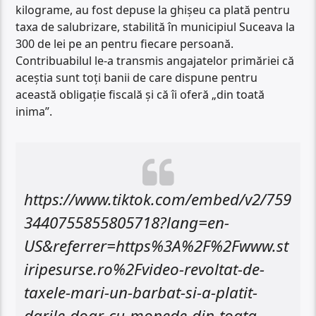
kilograme, au fost depuse la ghișeu ca plată pentru
taxa de salubrizare, stabilită în municipiul Suceava la
300 de lei pe an pentru fiecare persoană.
Contribuabilul le-a transmis angajatelor primăriei că
aceștia sunt toți banii de care dispune pentru
această obligație fiscală și că îi oferă „din toată
inima”.
https://www.tiktok.com/embed/v2/759
3440755855805718?lang=en-
US&referrer=https%3A%2F%2Fwww.st
iripesurse.ro%2Fvideo-revoltat-de-
taxele-mari-un-barbat-si-a-platit-
darile-doar-cu-monede-din-toata-