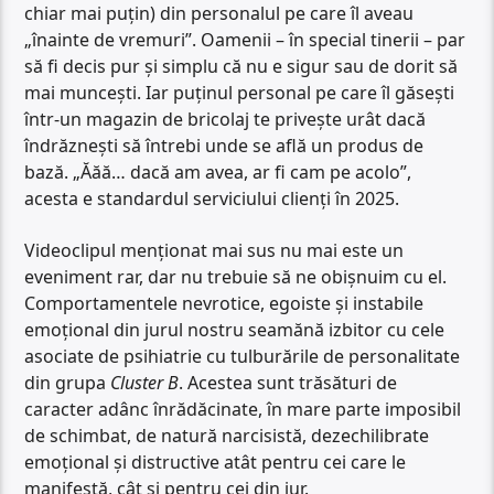
chiar mai puțin) din personalul pe care îl aveau
„înainte de vremuri”. Oamenii – în special tinerii – par
să fi decis pur și simplu că nu e sigur sau de dorit să
mai muncești. Iar puținul personal pe care îl găsești
într-un magazin de bricolaj te privește urât dacă
îndrăznești să întrebi unde se află un produs de
bază. „Ăăă… dacă am avea, ar fi cam pe acolo”,
acesta e standardul serviciului clienți în 2025.
Videoclipul menționat mai sus nu mai este un
eveniment rar, dar nu trebuie să ne obișnuim cu el.
Comportamentele nevrotice, egoiste și instabile
emoțional din jurul nostru seamănă izbitor cu cele
asociate de psihiatrie cu tulburările de personalitate
din grupa
Cluster B
. Acestea sunt trăsături de
caracter adânc înrădăcinate, în mare parte imposibil
de schimbat, de natură narcisistă, dezechilibrate
emoțional și distructive atât pentru cei care le
manifestă, cât și pentru cei din jur.