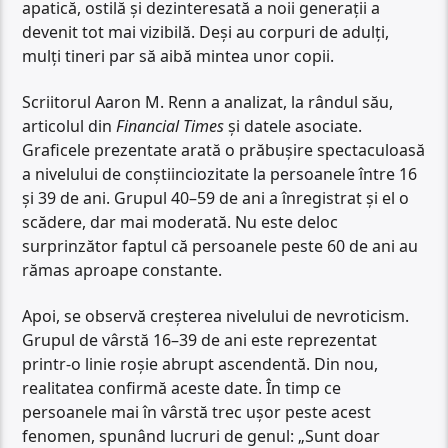
apatică, ostilă și dezinteresată a noii generații a
devenit tot mai vizibilă. Deși au corpuri de adulți,
mulți tineri par să aibă mintea unor copii.
Scriitorul Aaron M. Renn a analizat, la rândul său,
articolul din
Financial Times
și datele asociate.
Graficele prezentate arată o prăbușire spectaculoasă
a nivelului de conștiinciozitate la persoanele între 16
și 39 de ani. Grupul 40–59 de ani a înregistrat și el o
scădere, dar mai moderată. Nu este deloc
surprinzător faptul că persoanele peste 60 de ani au
rămas aproape constante.
Apoi, se observă creșterea nivelului de nevroticism.
Grupul de vârstă 16–39 de ani este reprezentat
printr-o linie roșie abrupt ascendentă. Din nou,
realitatea confirmă aceste date. În timp ce
persoanele mai în vârstă trec ușor peste acest
fenomen, spunând lucruri de genul: „Sunt doar