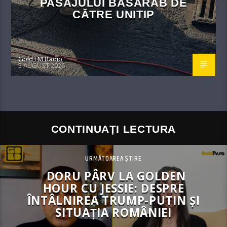
PASAJULUI BASARAB DE
CĂTRE UNITIP
Gold FM Radio
5 AUGUST 2026
CONTINUAȚI LECTURA
URMĂTOAREA ȘTIRE
DORU PÂRV LA GOLDEN
HOUR CU JESSIE: DESPRE
ÎNTÂLNIREA TRUMP-PUTIN ȘI
SITUAȚIA ROMÂNIEI