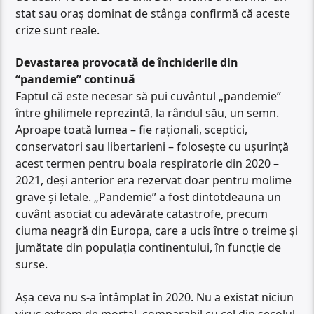
stat sau oraș dominat de stânga confirmă că aceste
crize sunt reale.
Devastarea provocată de închiderile din
“pandemie” continuă
Faptul că este necesar să pui cuvântul „pandemie”
între ghilimele reprezintă, la rândul său, un semn.
Aproape toată lumea – fie raționali, sceptici,
conservatori sau libertarieni – folosește cu ușurință
acest termen pentru boala respiratorie din 2020 –
2021, deși anterior era rezervat doar pentru molime
grave și letale. „Pandemie” a fost dintotdeauna un
cuvânt asociat cu adevărate catastrofe, precum
ciuma neagră din Europa, care a ucis între o treime și
jumătate din populația continentului, în funcție de
surse.
Așa ceva nu s-a întâmplat în 2020. Nu a existat niciun
virus extrem de mortal, comparabil cu cel din secolul