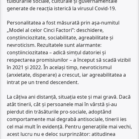
tulburările sociale, culturale și guvernamentale
generate de reacția isterică la virusul Covid-19.
Personalitatea a fost măsurată prin așa-numitul
„Model al celor Cinci Factori”: deschidere,
conștiinciozitate, sociabilitate, agreabilitate și
nevroticism. Rezultatele sunt alarmante:
conștiinciozitatea – adică simțul datoriei și
respectarea promisiunilor – a început să scadă vizibil
în 2021 și 2022. În același timp, nevroticismul
(anxietate, disperare) a crescut, iar agreabilitatea a
intrat pe un trend descendent.
La câțiva ani distanță, situația este și mai gravă. Dacă
atât tinerii, cât și persoanele mai în vârstă și-au
pierdut din trăsăturile pro-sociale, adoptând
comportamente mai degrabă antisociale, tinerii ies
cel mai mult în evidență. Pentru generațiile mai vechi,
acest lucru nu e deloc surprinzător: atitudinea