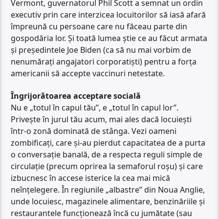
Vermont, guvernatorul Phil Scott a semnat un ordin
executiv prin care interzicea locuitorilor să iasă afară
împreună cu persoane care nu făceau parte din
gospodăria lor. Și toată lumea știe ce au făcut armata
și președintele Joe Biden (ca să nu mai vorbim de
nenumărați angajatori corporatiști) pentru a forța
americanii să accepte vaccinuri netestate.
Îngrijorătoarea acceptare socială
Nu e „totul în capul tău”, e „totul în capul lor”.
Privește în jurul tău acum, mai ales dacă locuiești
într-o zonă dominată de stânga. Vezi oameni
zombificați, care și-au pierdut capacitatea de a purta
o conversație banală, de a respecta reguli simple de
circulație (precum oprirea la semaforul roșu) și care
izbucnesc în accese isterice la cea mai mică
neînțelegere. În regiunile „albastre” din Noua Anglie,
unde locuiesc, magazinele alimentare, benzinăriile și
restaurantele funcționează încă cu jumătate (sau