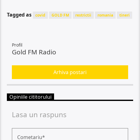
Tagged as
covid
GOLD FM
restrictii
romania
tineri
Profil
Gold FM Radio
Arhiva postari
Opiniile cititorului
Lasa un raspuns