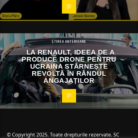
ȘTIREA ANTERIOARE
LA RENAULT, IDEEA DE A
PRODUCE DRONE PENTRU
UCRAINA STÂRNEȘTE
REVOLTĂ ÎN RÂNDUL
ANGAJAȚILOR
© Copyright 2025. Toate drepturile rezervate. SC