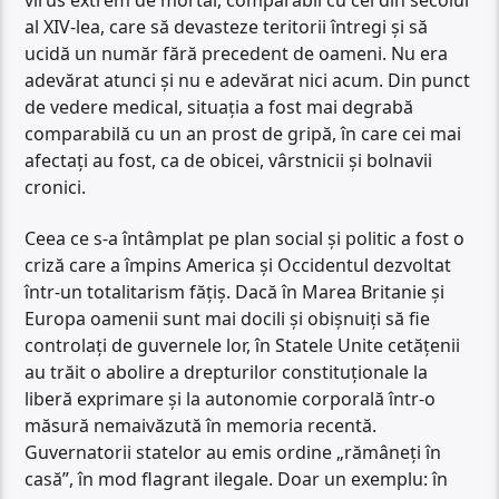
al XIV-lea, care să devasteze teritorii întregi și să
ucidă un număr fără precedent de oameni. Nu era
adevărat atunci și nu e adevărat nici acum. Din punct
de vedere medical, situația a fost mai degrabă
comparabilă cu un an prost de gripă, în care cei mai
afectați au fost, ca de obicei, vârstnicii și bolnavii
cronici.
Ceea ce s-a întâmplat pe plan social și politic a fost o
criză care a împins America și Occidentul dezvoltat
într-un totalitarism fățiș. Dacă în Marea Britanie și
Europa oamenii sunt mai docili și obișnuiți să fie
controlați de guvernele lor, în Statele Unite cetățenii
au trăit o abolire a drepturilor constituționale la
liberă exprimare și la autonomie corporală într-o
măsură nemaivăzută în memoria recentă.
Guvernatorii statelor au emis ordine „rămâneți în
casă”, în mod flagrant ilegale. Doar un exemplu: în