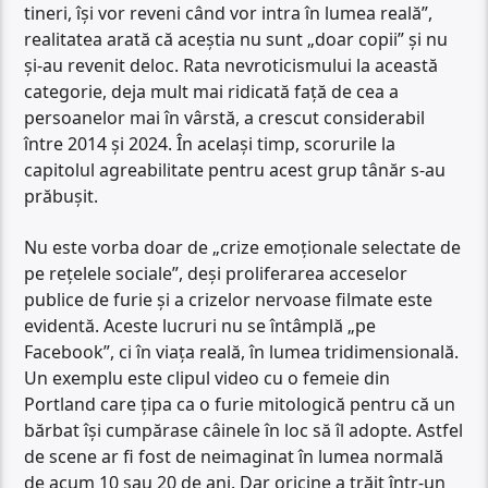
tineri, își vor reveni când vor intra în lumea reală”,
realitatea arată că aceștia nu sunt „doar copii” și nu
și-au revenit deloc. Rata nevroticismului la această
categorie, deja mult mai ridicată față de cea a
persoanelor mai în vârstă, a crescut considerabil
între 2014 și 2024. În același timp, scorurile la
capitolul agreabilitate pentru acest grup tânăr s-au
prăbușit.
Nu este vorba doar de „crize emoționale selectate de
pe rețelele sociale”, deși proliferarea acceselor
publice de furie și a crizelor nervoase filmate este
evidentă. Aceste lucruri nu se întâmplă „pe
Facebook”, ci în viața reală, în lumea tridimensională.
Un exemplu este clipul video cu o femeie din
Portland care țipa ca o furie mitologică pentru că un
bărbat își cumpărase câinele în loc să îl adopte. Astfel
de scene ar fi fost de neimaginat în lumea normală
de acum 10 sau 20 de ani. Dar oricine a trăit într-un