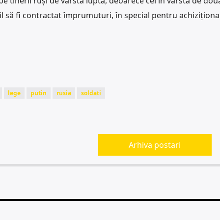
l pe tinerii ruși de vârstă luptă, deoarece cei în vârstă de dou
il să fi contractat împrumuturi, în special pentru achizițion
lege
putin
rusia
soldati
Arhiva postari