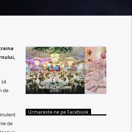
craina
rnului,
 să
n de
Urmareste-ne pe Facebook
imulent
mie de