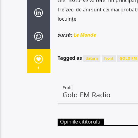
zile. Textul se va referi în principa
treizeci de ani sunt cei mai probab
locuințe.
sursă:
Le Monde
Tagged as
datorii
front
GOLD FM
1
Profil
Gold FM Radio
Opiniile cititorului