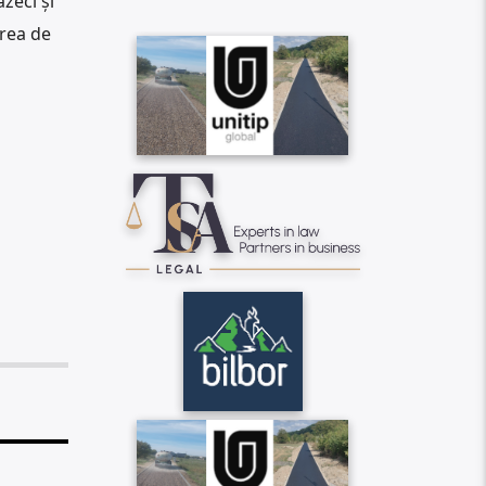
ăzeci și
area de