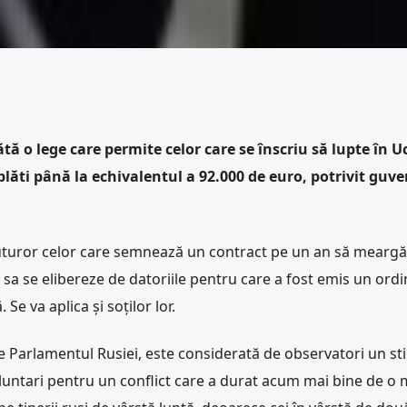
ă o lege care permite celor care se înscriu să lupte în U
 plăti până la echivalentul a 92.000 de euro, potrivit guve
tuturor celor care semnează un contract pe un an să meargă
sa se elibereze de datoriile pentru care a fost emis un ordi
Se va aplica și soților lor.
 Parlamentul Rusiei, este considerată de observatori un st
oluntari pentru un conflict care a durat acum mai bine de o 